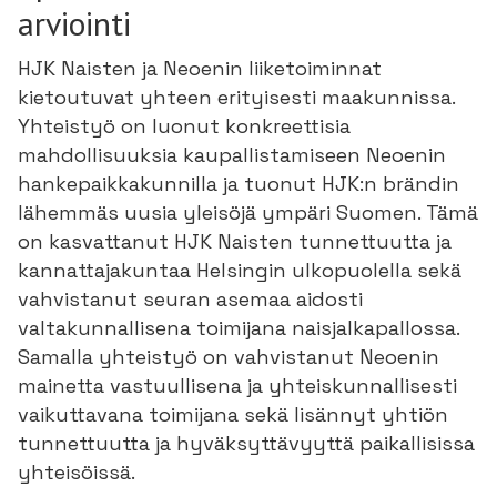
arviointi
HJK Naisten ja Neoenin liiketoiminnat
kietoutuvat yhteen erityisesti maakunnissa.
Yhteistyö on luonut konkreettisia
mahdollisuuksia kaupallistamiseen Neoenin
hankepaikkakunnilla ja tuonut HJK:n brändin
lähemmäs uusia yleisöjä ympäri Suomen. Tämä
on kasvattanut HJK Naisten tunnettuutta ja
kannattajakuntaa Helsingin ulkopuolella sekä
vahvistanut seuran asemaa aidosti
valtakunnallisena toimijana naisjalkapallossa.
Samalla yhteistyö on vahvistanut Neoenin
mainetta vastuullisena ja yhteiskunnallisesti
vaikuttavana toimijana sekä lisännyt yhtiön
tunnettuutta ja hyväksyttävyyttä paikallisissa
yhteisöissä.