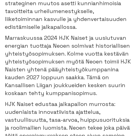
strateginen muutos asetti kunnianhimoisia
tavoitteita urheilumenestykselle,
liiketoiminnan kasvulle ja yhdenvertaisuuden
edistämiselle jalkapallossa.
Marraskuussa 2024 HJK Naiset ja uusiutuvan
energian tuottaja Neoen solmivat historiallisen
yhteistyösopimuksen. Kolme vuotta kestävän
yhteistyösopimuksen myötä Neoen toimii HJK
Naisten yhtenä pääyhteistyökumppanina
kauden 2027 loppuun saakka. Tämä on
Kansallisen Liigan joukkueiden kesken suurin
koskaan tehty kumppanisopimus.
HJK Naiset edustaa jalkapallon murrosta:
uudenlaista innovatiivista ajattelua,
vastuullisuutta, tasa-arvoa, huippusuorituksia
ja roolimallien luomista. Neoen tekee joka päivä
töitä energiamurroksen eteen aivan samojen