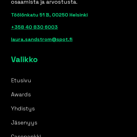
osaamista ja arvostusta.
Töölönkatu 51 B, 00250 Helsinki
+358 40 830 6003
laura.sandstrom@spot.fi
Valikko
Etusivu
Awards
Yhdistys
Jäsenyys
Casepankki