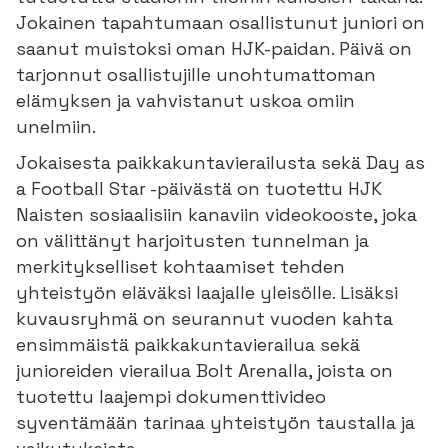
Jokainen tapahtumaan osallistunut juniori on
saanut muistoksi oman HJK-paidan. Päivä on
tarjonnut osallistujille unohtumattoman
elämyksen ja vahvistanut uskoa omiin
unelmiin.
Jokaisesta paikkakuntavierailusta sekä Day as
a Football Star -päivästä on tuotettu HJK
Naisten sosiaalisiin kanaviin videokooste, joka
on välittänyt harjoitusten tunnelman ja
merkitykselliset kohtaamiset tehden
yhteistyön eläväksi laajalle yleisölle. Lisäksi
kuvausryhmä on seurannut vuoden kahta
ensimmäistä paikkakuntavierailua sekä
junioreiden vierailua Bolt Arenalla, joista on
tuotettu laajempi dokumenttivideo
syventämään tarinaa yhteistyön taustalla ja