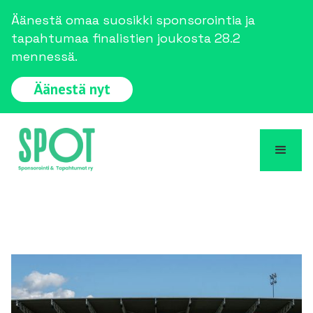
Äänestä omaa suosikki sponsorointia ja
tapahtumaa finalistien joukosta 28.2
mennessä.
Äänestä nyt