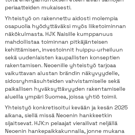
periaatteiden mukaisesti.
Yhteistyö on rakennettu aidosti molempia
osapuolia hyödyttäväksi myös liiketoiminnan
näkökulmasta. HJK Naisille kumppanuus
mahdollistaa toiminnan pitkäjänteisen
kehittämisen, investoinnit huippu-urheiluun
sekä uudenlaisten kaupallisten konseptien
rakentamisen. Neoenille yhteistyö tarjoaa
vaikuttavan alustan brändin näkyvyydelle,
sidosryhmäsuhteiden vahvistamiselle sekä
paikallisen hyväksyttävyyden rakentamiselle
alueilla ympäri Suomea, joissa yhtiö toimii.
Yhteistyö konkretisoitui kevään ja kesän 2025
aikana, siellä missä Neoenin hankkeetkin
sijaitsevat. HJK:n pelaajat vierailivat neljällä
Neoenin hankepaikkakunnalla, jonne mukana