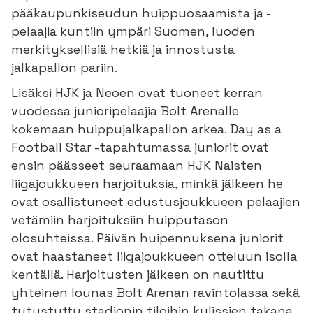
pääkaupunkiseudun huippuosaamista ja -
pelaajia kuntiin ympäri Suomen, luoden
merkityksellisiä hetkiä ja innostusta
jalkapallon pariin.
Lisäksi HJK ja Neoen ovat tuoneet kerran
vuodessa junioripelaajia Bolt Arenalle
kokemaan huippujalkapallon arkea. Day as a
Football Star -tapahtumassa juniorit ovat
ensin päässeet seuraamaan HJK Naisten
liigajoukkueen harjoituksia, minkä jälkeen he
ovat osallistuneet edustusjoukkueen pelaajien
vetämiin harjoituksiin huipputason
olosuhteissa. Päivän huipennuksena juniorit
ovat haastaneet liigajoukkueen otteluun isolla
kentällä. Harjoitusten jälkeen on nautittu
yhteinen lounas Bolt Arenan ravintolassa sekä
tutustuttu stadionin tiloihin kulissien takana.