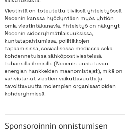
vaikutuksista.
Viestintä on toteutettu tiiviissä yhteistyössä
Neoenin kanssa hyödyntäen myös yhtiön
omia viestintäkanavia. Yhteistyö on näkynyt
Neoenin sidosryhmätilaisuuksissa,
kuntatapahtumissa, poliitikkojen
tapaamisissa, sosiaalisessa mediassa sekä
kohdennetuissa sähköpostiviesteissä
tuhansilla ihmisille (Neoenin uusiutuvan
energian hankkeiden maanomistajat), mikä on
vahvistanut viestien vaikuttavuutta ja
tavoittavuutta molempien organisaatioiden
kohderyhmissä.
Sponsoroinnin onnistumisen