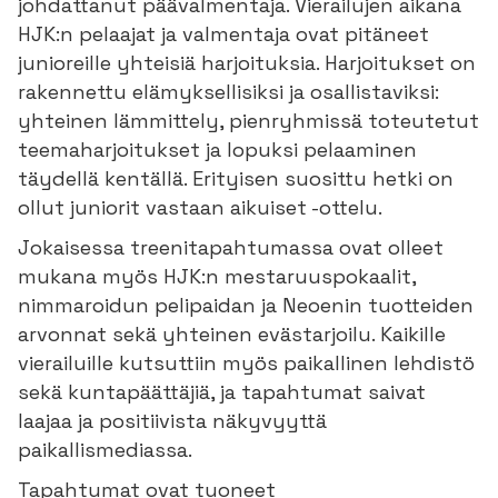
johdattanut päävalmentaja. Vierailujen aikana
HJK:n pelaajat ja valmentaja ovat pitäneet
junioreille yhteisiä harjoituksia. Harjoitukset on
rakennettu elämyksellisiksi ja osallistaviksi:
yhteinen lämmittely, pienryhmissä toteutetut
teemaharjoitukset ja lopuksi pelaaminen
täydellä kentällä. Erityisen suosittu hetki on
ollut juniorit vastaan aikuiset -ottelu.
Jokaisessa treenitapahtumassa ovat olleet
mukana myös HJK:n mestaruuspokaalit,
nimmaroidun pelipaidan ja Neoenin tuotteiden
arvonnat sekä yhteinen evästarjoilu. Kaikille
vierailuille kutsuttiin myös paikallinen lehdistö
sekä kuntapäättäjiä, ja tapahtumat saivat
laajaa ja positiivista näkyvyyttä
paikallismediassa.
Tapahtumat ovat tuoneet