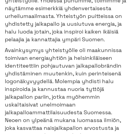
yhteistyölle. Yhdessä puhumme, toimimme ja
näytämme esimerkkiä yhdenvertaisesta
urheilumaailmasta. Yhteistyön puitteissa on
yhdistetty jalkapallo ja uusiutuva energia, ja
halu luoda jotain, joka inspiroi kaiken ikäisiä
pelaajia ja kannattajia ympäri Suomen.
Avainkysymys yhteistyölle oli maakunnissa
toimivan energiayhtiön ja helsinkiläiseen
identiteettiin pohjautuvan jalkapallobrändin
yhdistäminen muutenkin, kuin perinteisenä
logonäkyvyydellä. Molempia yhdisti halu
inspiroida ja kannustaa nuoria tyttöjä
jalkapallon pariin, jotka myöhemmin
uskaltaisivat unelmoimaan
jalkapalloammattilaisuudesta Suomessa.
Neoen on ylpeänä mukana luomassa ilmiön,
joka kasvattaa naisjalkapallon arvostusta ja