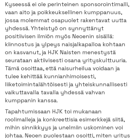
Kyseessä ei ole perinteinen sponsorointimalli,
vaan aito ja poikkeuksellinen kumppanuus,
jossa molemmat osapuolet rakentavat uutta
yhdessä. Yhteistyö on synnyttänyt
positiivisen ilmiön myös Neoenin sisällä:
kiinnostus ja ylpeys naisjalkapalloa kohtaan
on kasvanut, ja HJK Naisten menestystä
seurataan aktiivisesti osana yrityskulttuuria.
Tämä osoittaa, että naisurheilua voidaan ja
tulee kehittää kunnianhimoisesti,
liiketoimintalähtöisesti ja yhteiskunnallisesti
vaikuttavalla tavalla yhdessä vahvan
kumppanin kanssa.
Tapahtumissaan HJK toi mukanaan
roolimalleja ja konkreettisia esimerkkejä siitä,
mihin sinnikkyys ja unelmiin uskominen voi
johtaa. Neoen puolestaan osoitti, miten yritys