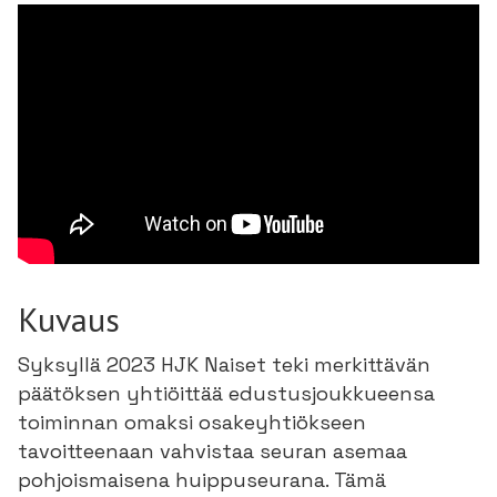
Kuvaus
Syksyllä 2023 HJK Naiset teki merkittävän
päätöksen yhtiöittää edustusjoukkueensa
toiminnan omaksi osakeyhtiökseen
tavoitteenaan vahvistaa seuran asemaa
pohjoismaisena huippuseurana. Tämä