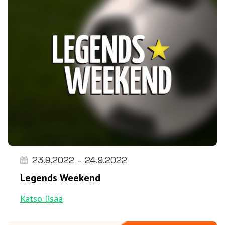
23.9.2022
-
24.9.2022
Legends Weekend
Katso lisää