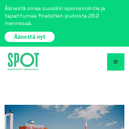
Äänestä omaa suosikki sponsorointia ja
tapahtumaa finalistien joukosta 28.2
mennessä.
Äänestä nyt