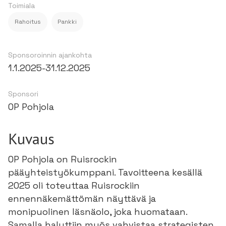
Toimiala
Rahoitus
Pankki
Sponsoroinnin ajankohta
1.1.2025
-
31.12.2025
Sponsori
OP Pohjola
Kuvaus
OP Pohjola on Ruisrockin
pääyhteistyökumppani. Tavoitteena kesällä
2025 oli toteuttaa Ruisrockiin
ennennäkemättömän näyttävä ja
monipuolinen läsnäolo, joka huomataan.
Samalla haluttiin myös vahvistaa strategisten