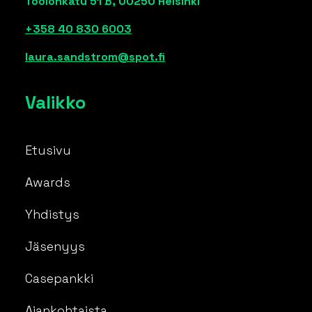
Töölönkatu 51 B, 00250 Helsinki
+358 40 830 6003
laura.sandstrom@spot.fi
Valikko
Etusivu
Awards
Yhdistys
Jäsenyys
Casepankki
Ajankohtaista