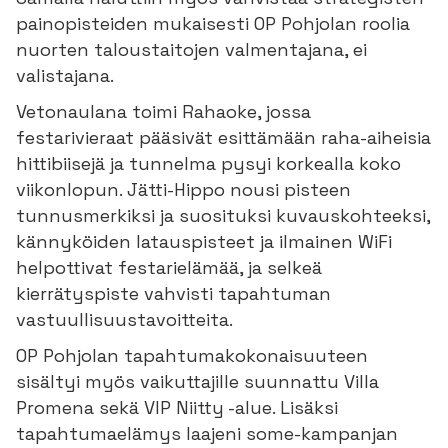
painopisteiden mukaisesti OP Pohjolan roolia
nuorten taloustaitojen valmentajana, ei
valistajana.
Vetonaulana toimi Rahaoke, jossa
festarivieraat pääsivät esittämään raha-aiheisia
hittibiisejä ja tunnelma pysyi korkealla koko
viikonlopun. Jätti-Hippo nousi pisteen
tunnusmerkiksi ja suosituksi kuvauskohteeksi,
kännyköiden latauspisteet ja ilmainen WiFi
helpottivat festarielämää, ja selkeä
kierrätyspiste vahvisti tapahtuman
vastuullisuustavoitteita.
OP Pohjolan tapahtumakokonaisuuteen
sisältyi myös vaikuttajille suunnattu Villa
Promena sekä VIP Niitty -alue. Lisäksi
tapahtumaelämys laajeni some-kampanjan