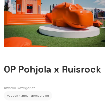
OP Pohjola x Ruisrock
Awards-kategoriat
Vuoden kulttuurisponsorointi