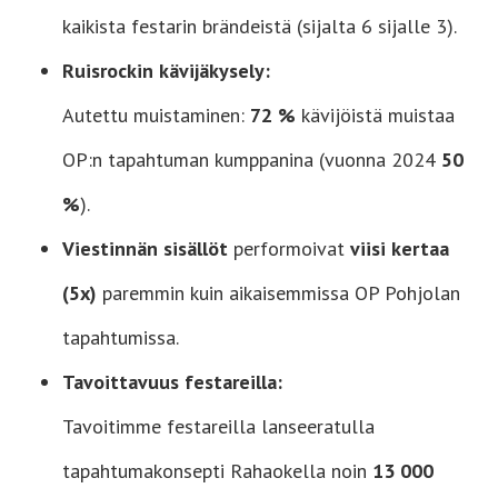
kaikista festarin brändeistä (sijalta 6 sijalle 3).
Ruisrockin kävijäkysely:
Autettu muistaminen:
72 %
kävijöistä muistaa
OP:n tapahtuman kumppanina (vuonna 2024
50
%
).
Viestinnän sisällöt
performoivat
viisi kertaa
(5x)
paremmin kuin aikaisemmissa OP Pohjolan
tapahtumissa.
Tavoittavuus festareilla:
Tavoitimme festareilla lanseeratulla
tapahtumakonsepti Rahaokella noin
13 000