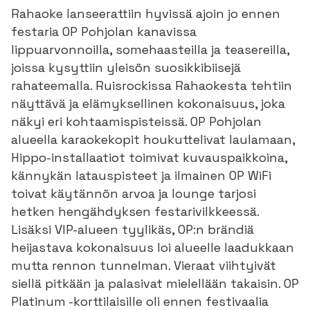
Rahaoke lanseerattiin hyvissä ajoin jo ennen
festaria OP Pohjolan kanavissa
lippuarvonnoilla, somehaasteilla ja teasereilla,
joissa kysyttiin yleisön suosikkibiisejä
rahateemalla. Ruisrockissa Rahaokesta tehtiin
näyttävä ja elämyksellinen kokonaisuus, joka
näkyi eri kohtaamispisteissä. OP Pohjolan
alueella karaokekopit houkuttelivat laulamaan,
Hippo-installaatiot toimivat kuvauspaikkoina,
kännykän latauspisteet ja ilmainen OP WiFi
toivat käytännön arvoa ja lounge tarjosi
hetken hengähdyksen festarivilkkeessä.
Lisäksi VIP-alueen tyylikäs, OP:n brändiä
heijastava kokonaisuus loi alueelle laadukkaan
mutta rennon tunnelman. Vieraat viihtyivät
siellä pitkään ja palasivat mielellään takaisin. OP
Platinum -korttilaisille oli ennen festivaalia