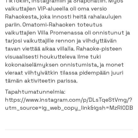
TikTokiin, Instagramiin ja Snapchatiin. Myös
vaikuttajien VIP-alueella oli oma versio
Rahaokesta, joka innosti heitä rahalaulujen
pariin. Omatomi-Rahaoken toteutus
vaikuttajien Villa Promenassa oli onnistunut ja
tarjosi vaikuttajille rennon ja viihdyttävän
tavan viettää aikaa villalla. Rahaoke-pisteen
visuaalisesti houkutteleva ilme tuki
kokonaiselämyksen onnistumista, ja monet
vieraat viihtyivätkin tilassa pidempään juuri
tämän aktiviteetin parissa.
Tapahtumatunnelmia:
https://www.instagram.com/p/DLsTqeStVmg/?
utm_source=ig_web_copy_link&igsh=MzRlODBi