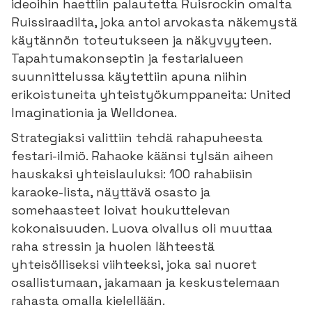
ideoihin haettiin palautetta Ruisrockin omalta
Ruissiraadilta, joka antoi arvokasta näkemystä
käytännön toteutukseen ja näkyvyyteen.
Tapahtumakonseptin ja festarialueen
suunnittelussa käytettiin apuna niihin
erikoistuneita yhteistyökumppaneita: United
Imaginationia ja Welldonea.
Strategiaksi valittiin tehdä rahapuheesta
festari-ilmiö. Rahaoke käänsi tylsän aiheen
hauskaksi yhteislauluksi: 100 rahabiisin
karaoke-lista, näyttävä osasto ja
somehaasteet loivat houkuttelevan
kokonaisuuden. Luova oivallus oli muuttaa
raha stressin ja huolen lähteestä
yhteisölliseksi viihteeksi, joka sai nuoret
osallistumaan, jakamaan ja keskustelemaan
rahasta omalla kielellään.