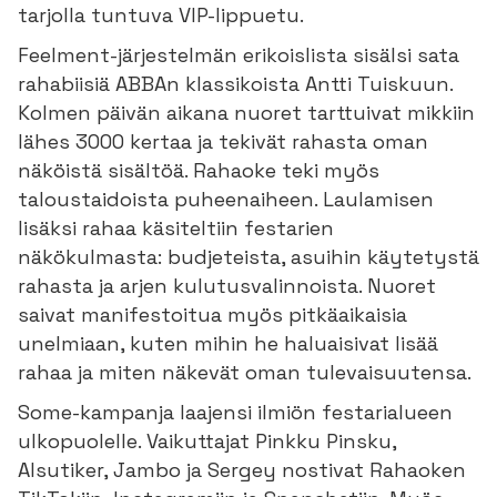
tarjolla tuntuva VIP-lippuetu.
Feelment-järjestelmän erikoislista sisälsi sata
rahabiisiä ABBAn klassikoista Antti Tuiskuun.
Kolmen päivän aikana nuoret tarttuivat mikkiin
lähes 3000 kertaa ja tekivät rahasta oman
näköistä sisältöä. Rahaoke teki myös
taloustaidoista puheenaiheen. Laulamisen
lisäksi rahaa käsiteltiin festarien
näkökulmasta: budjeteista, asuihin käytetystä
rahasta ja arjen kulutusvalinnoista. Nuoret
saivat manifestoitua myös pitkäaikaisia
unelmiaan, kuten mihin he haluaisivat lisää
rahaa ja miten näkevät oman tulevaisuutensa.
Some-kampanja laajensi ilmiön festarialueen
ulkopuolelle. Vaikuttajat Pinkku Pinsku,
Alsutiker, Jambo ja Sergey nostivat Rahaoken