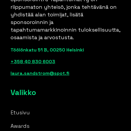
riippumaton yhteisö, jonka tehtävänä on
yhdistää alan toimijat, lisätä
sponsoroinnin ja
tapahtumamarkkinoinnin tuloksellisuutta,
osaamista ja arvostusta.
Töölönkatu 51 B, 00250 Helsinki
+358 40 830 6003
laura.sandstrom@spot.fi
Valikko
Etusivu
Awards