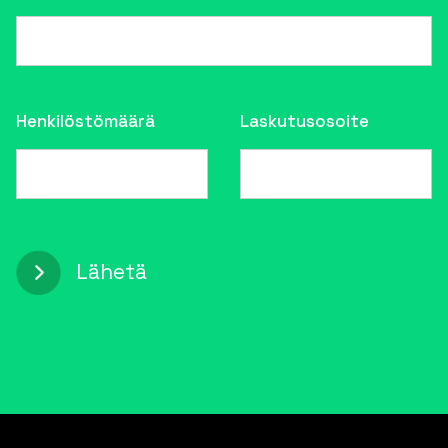
Henkilöstömäärä
Laskutusosoite