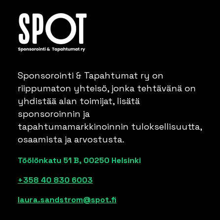
Sponsorointi & Tapahtumat ry on
riippumaton yhteisö, jonka tehtävänä on
yhdistää alan toimijat, lisätä
sponsoroinnin ja
tapahtumamarkkinoinnin tuloksellisuutta,
osaamista ja arvostusta.
Töölönkatu 51 B, 00250 Helsinki
+358 40 830 6003
laura.sandstrom@spot.fi