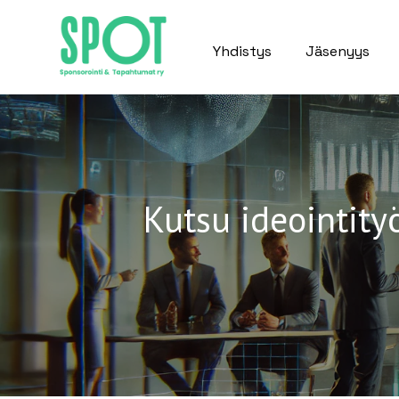
Yhdistys
Jäsenyys
Kutsu ideointity