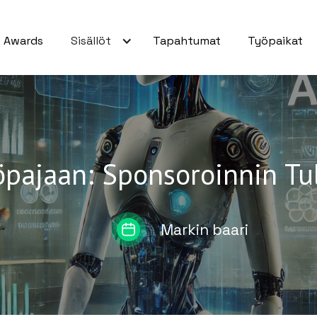
Awards
Sisällöt
Tapahtumat
Työpaikat
öpajaan: Sponsoroinnin T
Markin baari