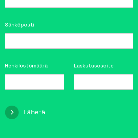
Sähköposti
Henkilöstömäärä
Laskutusosoite