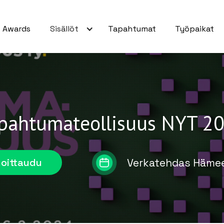
Awards
Sisällöt
Tapahtumat
Työpaikat
pahtumateollisuus NYT 2
Verkatehdas Hämee
moittaudu