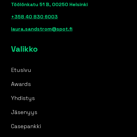
Töölönkatu 51 B, 00250 Helsinki
+358 40 830 6003
laura.sandstrom@spot.fi
Valikko
Etusivu
Awards
Yhdistys
Jäsenyys
Casepankki