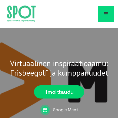
Virtuaalinen inspiraatioaamu:
Frisbeegolf ja kumppanuudet
Ilmoittaudu
Google Meet