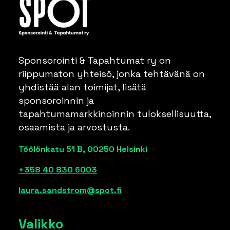
Sponsorointi & Tapahtumat ry on
riippumaton yhteisö, jonka tehtävänä on
yhdistää alan toimijat, lisätä
sponsoroinnin ja
tapahtumamarkkinoinnin tuloksellisuutta,
osaamista ja arvostusta.
Töölönkatu 51 B, 00250 Helsinki
+358 40 830 6003
laura.sandstrom@spot.fi
Valikko