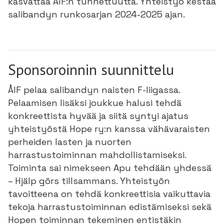
kasvattaa ÅIF:n tunnettuutta. Yhteistyö kestää
salibandyn runkosarjan 2024-2025 ajan.
Sponsoroinnin suunnittelu
ÅIF pelaa salibandyn naisten F-liigassa.
Pelaamisen lisäksi joukkue halusi tehdä
konkreettista hyvää ja siitä syntyi ajatus
yhteistyöstä Hope ry:n kanssa vähävaraisten
perheiden lasten ja nuorten
harrastustoiminnan mahdollistamiseksi.
Toiminta sai nimekseen Apu tehdään yhdessä
– Hjälp görs tillsammans. Yhteistyön
tavoitteena on tehdä konkreettisia vaikuttavia
tekoja harrastustoiminnan edistämiseksi sekä
Hopen toiminnan tekeminen entistäkin