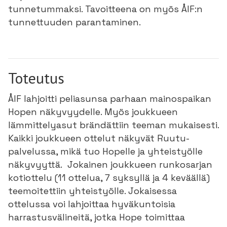
tunnetummaksi. Tavoitteena on myös ÅIF:n
tunnettuuden parantaminen.
Toteutus
ÅIF lahjoitti peliasunsa parhaan mainospaikan
Hopen näkyvyydelle. Myös joukkueen
lämmittelyasut brändättiin teeman mukaisesti.
Kaikki joukkueen ottelut näkyvät Ruutu-
palvelussa, mikä tuo Hopelle ja yhteistyölle
näkyvyyttä. Jokainen joukkueen runkosarjan
kotiottelu (11 ottelua, 7 syksyllä ja 4 keväällä)
teemoitettiin yhteistyölle. Jokaisessa
ottelussa voi lahjoittaa hyväkuntoisia
harrastusvälineitä, jotka Hope toimittaa