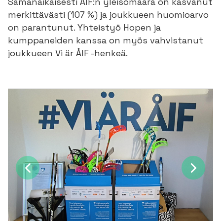
Samanaikaisesti ÅIF:n yleisömäärä on kasvanut
merkittävästi (107 %) ja joukkueen huomioarvo
on parantunut. Yhteistyö Hopen ja
kumppaneiden kanssa on myös vahvistanut
joukkueen Vi är ÅIF -henkeä.