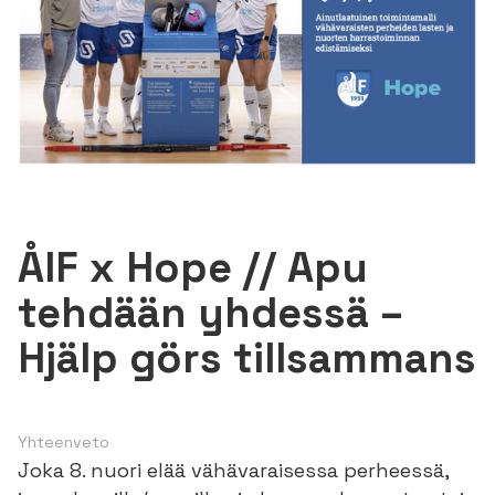
ÅIF x Hope // Apu
tehdään yhdessä –
Hjälp görs tillsammans
Yhteenveto
Joka 8. nuori elää vähävaraisessa perheessä,