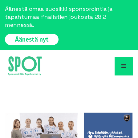
Äänestä omaa suosikki sponsorointia ja
tapahtumaa finalistien joukosta 28.2
mennessä.
Äänestä nyt