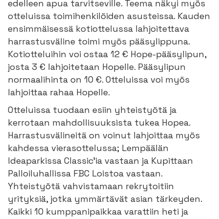
edelleen apua tarvitseville. Teema näkyi myös
otteluissa toimihenkilöiden asusteissa. Kauden
ensimmäisessä kotiottelussa lahjoitettava
harrastusväline toimi myös pääsylippuna.
Kotiotteluihin voi ostaa 12 € Hope-pääsylipun,
josta 3 € lahjoitetaan Hopelle. Pääsylipun
normaalihinta on 10 €. Otteluissa voi myös
lahjoittaa rahaa Hopelle.
Otteluissa tuodaan esiin yhteistyötä ja
kerrotaan mahdollisuuksista tukea Hopea.
Harrastusvälineitä on voinut lahjoittaa myös
kahdessa vierasottelussa; Lempäälän
Ideaparkissa Classic’ia vastaan ja Kupittaan
Palloiluhallissa FBC Loistoa vastaan.
Yhteistyötä vahvistamaan rekrytoitiin
yrityksiä, jotka ymmärtävät asian tärkeyden.
Kaikki 10 kumppanipaikkaa varattiin heti ja