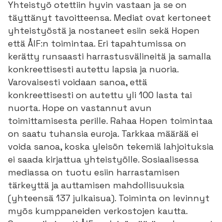
Yhteistyö otettiin hyvin vastaan ja se on
täyttänyt tavoitteensa. Mediat ovat kertoneet
yhteistyöstä ja nostaneet esiin sekä Hopen
että ÅIF:n toimintaa. Eri tapahtumissa on
kerätty runsaasti harrastusvälineitä ja samalla
konkreettisesti autettu lapsia ja nuoria.
Varovaisesti voidaan sanoa, että
konkreettisesti on autettu yli 100 lasta tai
nuorta. Hope on vastannut avun
toimittamisesta perille. Rahaa Hopen toimintaa
on saatu tuhansia euroja. Tarkkaa määrää ei
voida sanoa, koska yleisön tekemiä lahjoituksia
ei saada kirjattua yhteistyölle. Sosiaalisessa
mediassa on tuotu esiin harrastamisen
tärkeyttä ja auttamisen mahdollisuuksia
(yhteensä 137 julkaisua). Toiminta on levinnyt
myös kumppaneiden verkostojen kautta.