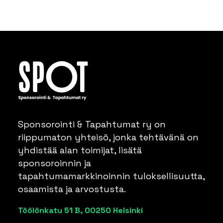
Sponsorointi & Tapahtumat ry on
riippumaton yhteisö, jonka tehtävänä on
yhdistää alan toimijat, lisätä
sponsoroinnin ja
tapahtumamarkkinoinnin tuloksellisuutta,
osaamista ja arvostusta.
Töölönkatu 51 B, 00250 Helsinki