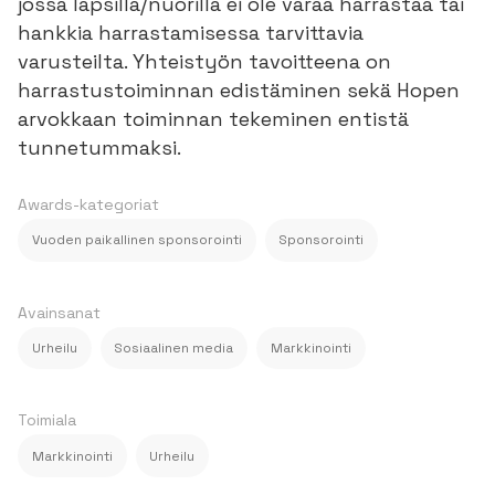
jossa lapsilla/nuorilla ei ole varaa harrastaa tai
hankkia harrastamisessa tarvittavia
varusteilta. Yhteistyön tavoitteena on
harrastustoiminnan edistäminen sekä Hopen
arvokkaan toiminnan tekeminen entistä
tunnetummaksi.
Awards-kategoriat
Vuoden paikallinen sponsorointi
Sponsorointi
Avainsanat
Urheilu
Sosiaalinen media
Markkinointi
Toimiala
Markkinointi
Urheilu