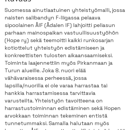
Suomessa ainutlaatuinen yhteistyömalli, jossa
naisten salibandyn F-liigassa pelaava
sipoolainen ÅIF (Ådalen IF) lahjoitti peliasun
parhaan mainospaikan vastuullisuustyöhön
(Hope ry) sekä teemoitti kaikki runkosarjan
kotiottelut yhteistyön edistämiseen ja
konkreettisten tulosten aikaansaamiseksi.
Toiminta laajennettiin myös Pirkanmaan ja
Turun alueille. Joka 8. nuori elää
vähävaraisessa perheessä, jossa
lapsilla/nuorilla ei ole varaa harrastaa tai
hankkia harrastamisessa tarvittavia
varusteilta. Yhteistyön tavoitteena on
harrastustoiminnan edistäminen sekä Hopen
arvokkaan toiminnan tekeminen entistä
tunnetummaksi. Samalla halutaan myös