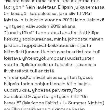
”Naista sekä kitaraa tämä juna kuljettaa nyt
läpi yön.” Näin lauletaan Ellipsin julkaisemassa
On kesäyö –kappaleessa, joka siivitti VR:n
loistaviin tuloksiin vuonna 2019.Haloo Helsinki!
-yhtyeen välivuoden 2019 aikana
”Junatytöksi” tunnustautunut artisti Ellips
keskittyisoolouraansa, minkä johdosta nainen
ja kitara hyppäsivät keikkabussin sijasta
kätevästi junaan.Uudistuvasta artistista tuli
loistava yhteistyökumppani uudistusten
vuotta läpikäyneelle yritykselle – jasamalla
ikivihreästä tuli entistä
vihreämpi.Kolmivaiheisessa yhteistyössä
Ellipsin tarina pohjusti ensin VR:n laajoja
uudistuksia, yhdessä päivitettyTopi
Sorsakoski & Agents -yhtyeen hitti “On
kesäyö” (Marianne Faithfull – Summer Nights)
soi Ellipsinraikkaana tulkintana kesän