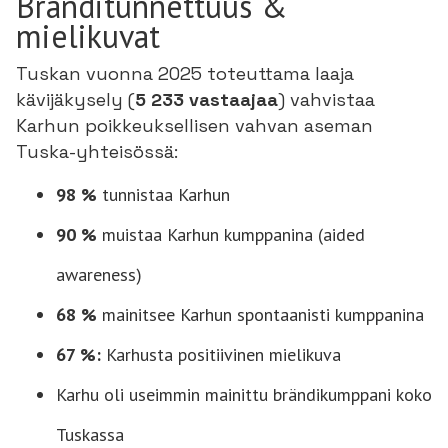
Bränditunnettuus &
mielikuvat
Tuskan vuonna 2025 toteuttama laaja
kävijäkysely (
5 233 vastaajaa
) vahvistaa
Karhun poikkeuksellisen vahvan aseman
Tuska-yhteisössä:
98 %
tunnistaa Karhun
90 %
muistaa Karhun kumppanina (aided
awareness)
68 %
mainitsee Karhun spontaanisti kumppanina
67 %:
Karhusta positiivinen mielikuva
Karhu oli useimmin mainittu brändikumppani koko
Tuskassa