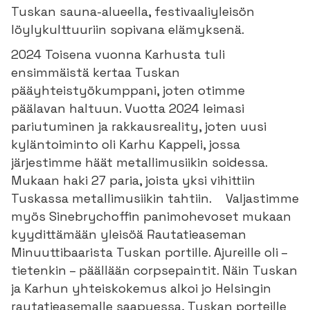
Tuskan sauna-alueella, festivaaliyleisön
löylykulttuuriin sopivana elämyksenä.
2024 Toisena vuonna Karhusta tuli
ensimmäistä kertaa Tuskan
pääyhteistyökumppani, joten otimme
päälavan haltuun. Vuotta 2024 leimasi
pariutuminen ja rakkausreality, joten uusi
kyläntoiminto oli Karhu Kappeli, jossa
järjestimme häät metallimusiikin soidessa.
Mukaan haki 27 paria, joista yksi vihittiin
Tuskassa metallimusiikin tahtiin. Valjastimme
myös Sinebrychoffin panimohevoset mukaan
kyydittämään yleisöä Rautatieaseman
Minuuttibaarista Tuskan portille. Ajureille oli –
tietenkin – päällään corpsepaintit. Näin Tuskan
ja Karhun yhteiskokemus alkoi jo Helsingin
rautatieasemalle saapuessa, Tuskan porteille