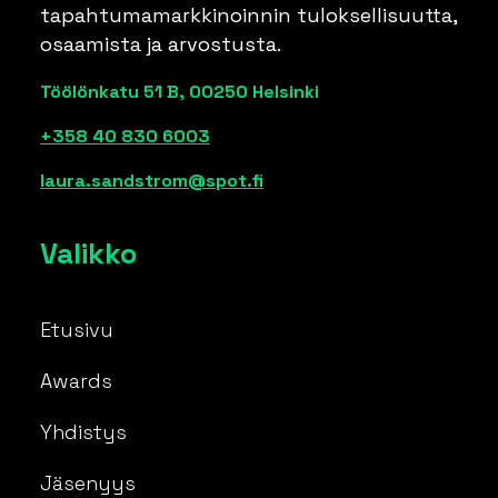
tapahtumamarkkinoinnin tuloksellisuutta,
osaamista ja arvostusta.
Töölönkatu 51 B, 00250 Helsinki
+358 40 830 6003
laura.sandstrom@spot.fi
Valikko
Etusivu
Awards
Yhdistys
Jäsenyys