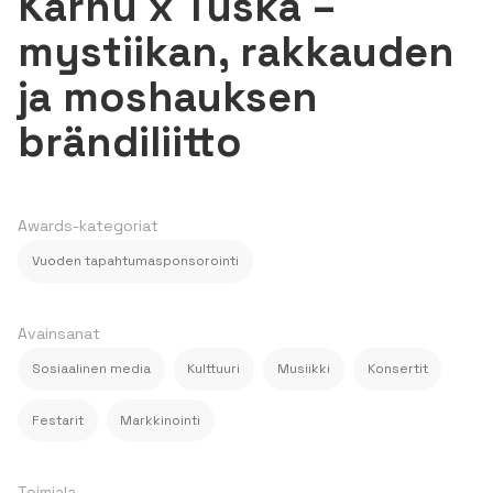
Karhu x Tuska –
mystiikan, rakkauden
ja moshauksen
brändiliitto
Awards-kategoriat
Vuoden tapahtumasponsorointi
Avainsanat
Sosiaalinen media
Kulttuuri
Musiikki
Konsertit
Festarit
Markkinointi
Toimiala