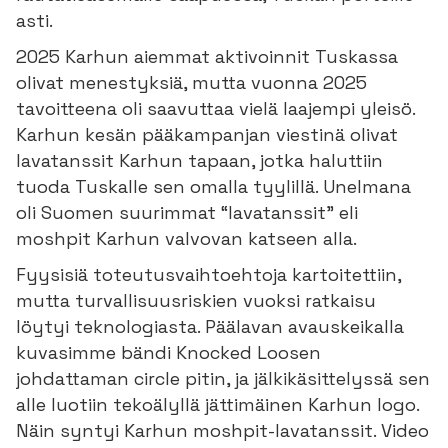
asti.
2025 Karhun aiemmat aktivoinnit Tuskassa
olivat menestyksiä, mutta vuonna 2025
tavoitteena oli saavuttaa vielä laajempi yleisö.
Karhun kesän pääkampanjan viestinä olivat
lavatanssit Karhun tapaan, jotka haluttiin
tuoda Tuskalle sen omalla tyylillä. Unelmana
oli Suomen suurimmat “lavatanssit” eli
moshpit Karhun valvovan katseen alla.
Fyysisiä toteutusvaihtoehtoja kartoitettiin,
mutta turvallisuusriskien vuoksi ratkaisu
löytyi teknologiasta. Päälavan avauskeikalla
kuvasimme bändi Knocked Loosen
johdattaman circle pitin, ja jälkikäsittelyssä sen
alle luotiin tekoälyllä jättimäinen Karhun logo.
Näin syntyi Karhun moshpit-lavatanssit. Video