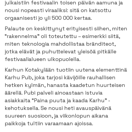
julkaistiin festivaalin toisen päivän aamuna ja
nousi nopeasti viraaliksi: sitä on katsottu
orgaanisesti jo yli 500 000 kertaa.
Palaute on keskittynyt erityisesti siihen, miten
“rakennelma” oli toteutettu – esimerkki siitä,
miten teknologia mahdollistaa bränditeot,
jotka elävät ja puhuttelevat yleisöä pitkälle
festivaalialueen ulkopuolella.
Karhun Kotakylään tuotiin uutena elementtinä
Karhu Pub, joka tarjosi kävijöille rauhallisen
hetken kylmän, hanasta kaadetun huurteisen
äärellä. Pubi palveli ainoastaan istuvia
asiakkaita “Paina puuta ja kaada Karhu” -
kehotuksella. Se nousi heti avauspäivänä
suureen suosioon, ja viikonlopun aikana
paikkoja tultiin varaamaan ajoissa.