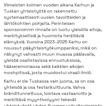
Viimeisten kolmen vuoden aikana Karhun ja
Tuskan yhteistyötä on rakennettu
systemaattisesti uusien tavoitteiden ja
lähtökohtien pohjalta. Perinteisen
sponsoroinnin rinnalle on luotu yleisölle aitoja,
merkityksellisiä ja huomiota herättäviä
elämyksiä. Vuosina 2023–2025 Karhu on
noussut pääyhteistyökumppaniksi, mikä on
näkynyt vahvasti muun muassa päälavalla,
yleisöä osallistavissa ennustuksissa,
hääseremoniassa sekä kaikkien aikojen
moshpitissä, josta muodostui viraali-ilmiö.
Karhu ei ole Tuskassa vain juoma, se on osa
yhteisöä ja osa festarikulttuuria. Vahva
bränditunnettuus, loistava vastaanotto ja
merkittävä myyntivolyymi tekevät
yhteistyöstä yhden Suomen vaikuttavimmista