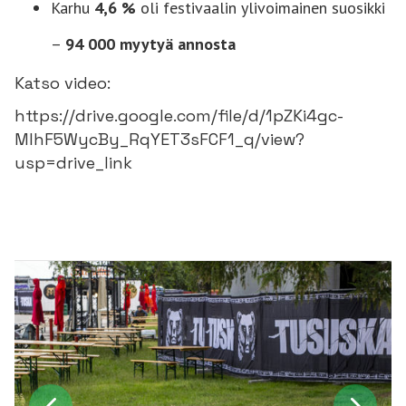
Karhu
4,6 %
oli festivaalin ylivoimainen suosikki
–
94 000 myytyä annosta
Katso video:
https://drive.google.com/file/d/1pZKi4gc-
MlhF5WycBy_RqYET3sFCF1_q/view?
usp=drive_link