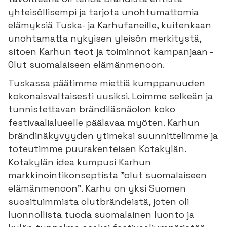
yhteisöllisempi ja tarjota unohtumattomia
elämyksiä Tuska- ja Karhufaneille, kuitenkaan
unohtamatta nykyisen yleisön merkitystä,
sitoen Karhun teot ja toiminnot kampanjaan -
Olut suomalaiseen elämänmenoon.
Tuskassa päätimme miettiä kumppanuuden
kokonaisvaltaisesti uusiksi. Loimme selkeän ja
tunnistettavan brändiläsnäolon koko
festivaalialueelle päälavaa myöten. Karhun
brändinäkyvyyden ytimeksi suunnittelimme ja
toteutimme puurakenteisen Kotakylän.
Kotakylän idea kumpusi Karhun
markkinointikonseptista ”olut suomalaiseen
elämänmenoon”. Karhu on yksi Suomen
suosituimmista olutbrändeistä, joten oli
luonnollista tuoda suomalainen luonto ja