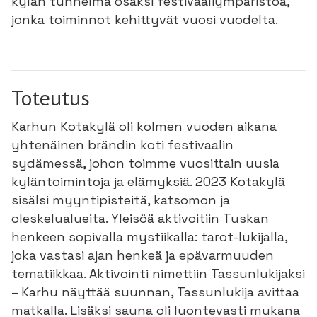
kylän tunnelma osaksi festivaaliympäristöä,
jonka toiminnot kehittyvät vuosi vuodelta.
Toteutus
Karhun Kotakylä oli kolmen vuoden aikana
yhtenäinen brändin koti festivaalin
sydämessä, johon toimme vuosittain uusia
kyläntoimintoja ja elämyksiä. 2023 Kotakylä
sisälsi myyntipisteitä, katsomon ja
oleskelualueita. Yleisöä aktivoitiin Tuskan
henkeen sopivalla mystiikalla: tarot-lukijalla,
joka vastasi ajan henkeä ja epävarmuuden
tematiikkaa. Aktivointi nimettiin Tassunlukijaksi
– Karhu näyttää suunnan, Tassunlukija avittaa
matkalla. Lisäksi sauna oli luontevasti mukana