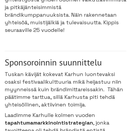
ja pitkäjänteisimmistä
brändikumppanuuksista. Näin rakennetaan
yhteisöä, muistijälkiä ja tulevaisuutta. Kippis
seuraaville 25 vuodelle!
Sponsoroinnin suunnittelu
Tuskan kävijät kokevat Karhun luontevaksi
osaksi festivaalikulttuuria mikä heijastuu niin
myynneissä kuin brändimittareissakin. Tähän
päätimme tarttua, sillä Karhusta piti tehdä
yhteisöllinen, aktiivinen toimija.
Laadimme Karhulle kolmen vuoden
tapahtumamarkkinointistrategian
, jonka
tavoitteena oli tehdä brändistä entistä