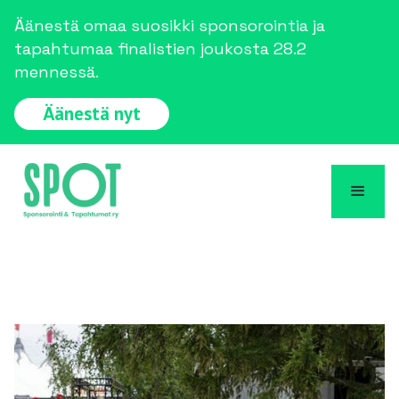
Äänestä omaa suosikki sponsorointia ja
tapahtumaa finalistien joukosta 28.2
mennessä.
Äänestä nyt