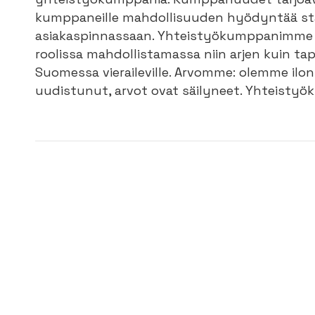
kumppaneille mahdollisuuden hyödyntää sta
asiakaspinnassaan. Yhteistyökumppanimme j
roolissa mahdollistamassa niin arjen kuin ta
Suomessa vieraileville. Arvomme: olemme ilo
uudistunut, arvot ovat säilyneet. Yhteist