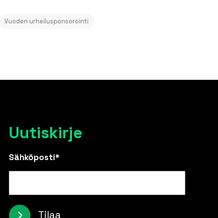
Vuoden urheilusponsorointi
Uutiskirje
Sähköposti*
Tilaa