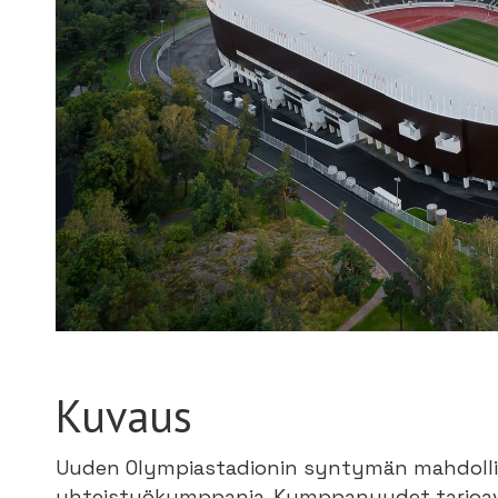
Kuvaus
Uuden Olympiastadionin syntymän mahdollisti
yhteistyökumppania. Kumppanuudet tarjoava