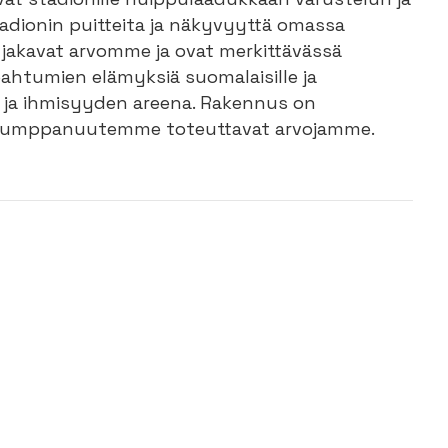
dionin puitteita ja näkyvyyttä omassa
akavat arvomme ja ovat merkittävässä
pahtumien elämyksiä suomalaisille ja
n ja ihmisyyden areena. Rakennus on
yökumppanuutemme toteuttavat arvojamme.