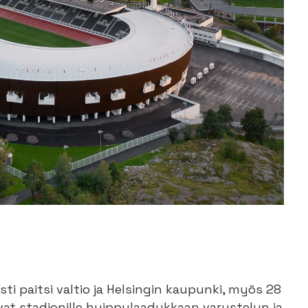
 paitsi valtio ja Helsingin kaupunki, myös 28
t stadionille huippulaadukkaan varustelun ja