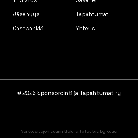
Jäsenyys
Tapahtumat
Casepankki
Yhteys
© 2026 Sponsorointi ja Tapahtumat ry
Verkkosivujen suunnittelu ja toteutus by Kuasi