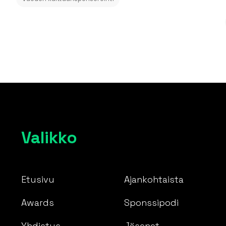
Valikko
Etusivu
Ajankohtaista
Awards
Sponssipodi
Yhdistys
Jäsenet