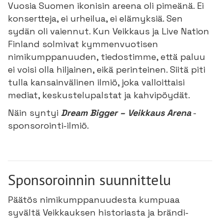
Vuosia Suomen ikonisin areena oli pimeänä. Ei
konsertteja, ei urheilua, ei elämyksiä. Sen
sydän oli vaiennut. Kun Veikkaus ja Live Nation
Finland solmivat kymmenvuotisen
nimikumppanuuden, tiedostimme, että paluu
ei voisi olla hiljainen, eikä perinteinen. Siitä piti
tulla kansainvälinen ilmiö, joka valloittaisi
mediat, keskustelupalstat ja kahvipöydät.
Näin syntyi
Dream Bigger – Veikkaus Arena
-
sponsorointi-ilmiö.
Sponsoroinnin suunnittelu
Päätös nimikumppanuudesta kumpuaa
syvältä Veikkauksen historiasta ja brändi-