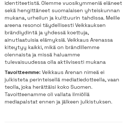
identiteetistä. Olemme vuosikymmeniä eläneet
sekä hengittäneet suomalaisen yhteiskunnan
mukana, urheilun ja kulttuurin tahdissa. Meille
areena resonoi täydellisesti Veikkauksen
brändiydintä ja yhdessä koettuja,
ainutlaatuisia elämyksiä. Veikkaus Arenassa
kiteytyy kaikki, mikä on brändillemme
olennaista ja missä haluamme
tulevaisuudessa olla aktiivisesti mukana
Tavoitteemme:
Veikkaus Arenan nimeä ei
julkisteta perinteisellä mediatiedotteella, vaan
teolla, joka herättäisi koko Suomen.
Tavoitteenamme oli vallata ilmiöllä
mediapalstat ennen ja jälkeen julkistuksen.