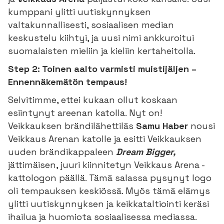
kumppani ylitti uutiskynnyksen
valtakunnallisesti, sosiaalisen median
keskustelu kiihtyi, ja uusi nimi ankkuroitui
suomalaisten mieliin ja kieliin kertaheitolla.
Step 2: Toinen aalto varmisti muistijäljen –
Ennennäkemätön tempaus!
Selvitimme, ettei kukaan ollut koskaan
esiintynyt areenan katolla. Nyt on!
Veikkauksen brändilähettiläs
Samu Haber
nousi
Veikkaus Arenan katolle ja esitti Veikkauksen
uuden brändikappaleen
Dream Bigger,
jättimäisen, juuri kiinnitetyn Veikkaus Arena -
kattologon päällä. Tämä salassa pysynyt logo
oli tempauksen keskiössä. Myös tämä elämys
ylitti uutiskynnyksen ja keikkataltiointi keräsi
ihailua ja huomiota sosiaalisessa mediassa.