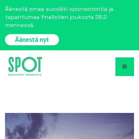
Äänestä omaa suosikki sponsorointia ja
tapahtumaa finalistien joukosta 28.2
mennessä.
Äänestä nyt