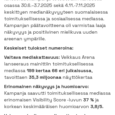
osassa 30.6.–3.7.2025 sekä 4.11.-7.11.2025
keskittyen medianäkyvyyteen suomalaisessa
toimituksellisessa ja sosiaalisessa mediassa.
Kampanjan päätavoitteena oli varmistaa laaja
näkyvyys ja positiivinen mielikuva uuden
areenan ympärille.
Keskeiset tulokset numeroina:
Valtava mediakattavuus:
Veikkaus Arena
lanseeraus mainittiin toimituksellisessa
mediassa
199 kertaa 66 eri julkaisussa
,
tavoittaen
35,3 miljoonaa
näyttökertaa
Erinomainen näkyvyys ja huomioarvo:
Kampanja saavutti toimituksellisessa mediassa
erinomaisen Visibility Score -luvun
37 %
ja
korkean keskimääräisen huomioarvon
3,8/5.