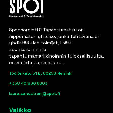
Sponsorointi & Tapahtumat ry on
riippumaton yhteisö, jonka tehtävänä on
yhdistää alan toimijat, lisätä
sponsoroinnin ja
tapahtumamarkkinoinnin tuloksellisuutta,
osaamista ja arvostusta.
Töölönkatu 51 B, 00250 Helsinki
+358 40 830 6003
laura.sandstrom@spot.fi
Valikko