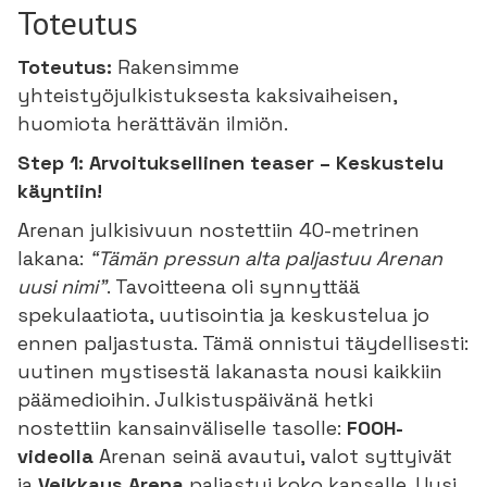
Toteutus
Toteutus:
Rakensimme
yhteistyöjulkistuksesta kaksivaiheisen,
huomiota herättävän ilmiön.
Step 1: Arvoituksellinen teaser – Keskustelu
käyntiin!
Arenan julkisivuun nostettiin 40-metrinen
lakana:
“Tämän pressun alta paljastuu Arenan
uusi nimi”
. Tavoitteena oli synnyttää
spekulaatiota, uutisointia ja keskustelua jo
ennen paljastusta. Tämä onnistui täydellisesti:
uutinen mystisestä lakanasta nousi kaikkiin
päämedioihin. Julkistuspäivänä hetki
nostettiin kansainväliselle tasolle:
FOOH-
videolla
Arenan seinä avautui, valot syttyivät
ja
Veikkaus Arena
paljastui koko kansalle. Uusi