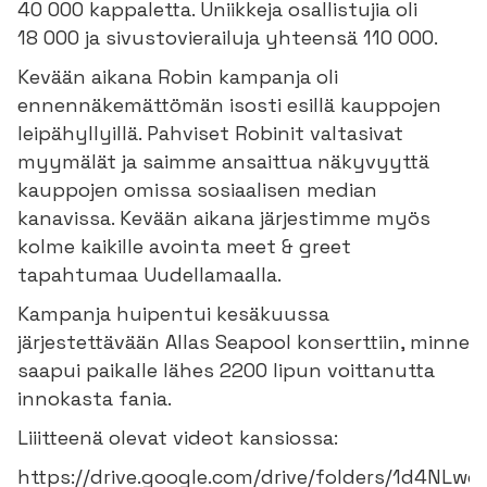
40 000 kappaletta. Uniikkeja osallistujia oli
18 000 ja sivustovierailuja yhteensä 110 000.
Kevään aikana Robin kampanja oli
ennennäkemättömän isosti esillä kauppojen
leipähyllyillä. Pahviset Robinit valtasivat
myymälät ja saimme ansaittua näkyvyyttä
kauppojen omissa sosiaalisen median
kanavissa. Kevään aikana järjestimme myös
kolme kaikille avointa meet & greet
tapahtumaa Uudellamaalla.
Kampanja huipentui kesäkuussa
järjestettävään Allas Seapool konserttiin, minne
saapui paikalle lähes 2200 lipun voittanutta
innokasta fania.
Liiitteenä olevat videot kansiossa:
https://drive.google.com/drive/folders/1d4NL