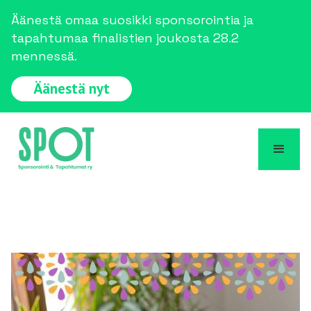
Äänestä omaa suosikki sponsorointia ja
tapahtumaa finalistien joukosta 28.2
mennessä.
Äänestä nyt