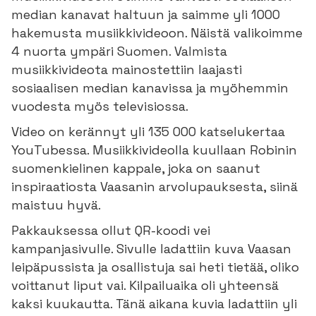
median kanavat haltuun ja saimme yli 1000
hakemusta musiikkivideoon. Näistä valikoimme
4 nuorta ympäri Suomen. Valmista
musiikkivideota mainostettiin laajasti
sosiaalisen median kanavissa ja myöhemmin
vuodesta myös televisiossa.
Video on kerännyt yli 135 000 katselukertaa
YouTubessa. Musiikkivideolla kuullaan Robinin
suomenkielinen kappale, joka on saanut
inspiraatiosta Vaasanin arvolupauksesta, siinä
maistuu hyvä.
Pakkauksessa ollut QR-koodi vei
kampanjasivulle. Sivulle ladattiin kuva Vaasan
leipäpussista ja osallistuja sai heti tietää, oliko
voittanut liput vai. Kilpailuaika oli yhteensä
kaksi kuukautta. Tänä aikana kuvia ladattiin yli