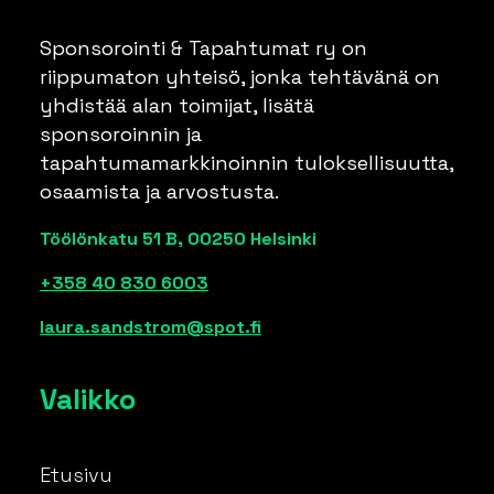
Sponsorointi & Tapahtumat ry on
riippumaton yhteisö, jonka tehtävänä on
yhdistää alan toimijat, lisätä
sponsoroinnin ja
tapahtumamarkkinoinnin tuloksellisuutta,
osaamista ja arvostusta.
Töölönkatu 51 B, 00250 Helsinki
+358 40 830 6003
laura.sandstrom@spot.fi
Valikko
Etusivu