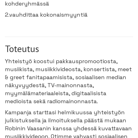
kohderyhmässä
2.vauhdittaa kokonaismyyntiä
Toteutus
Yhteistyö koostui pakkauspromootiosta,
musiikista, musiikkivideosta, konsertista, meet
& greet fanitapaamisista, sosiaalisen median
näkyvyydestä, TV-mainonnasta,
myymälämateriaaleista, digitaalisista
medioista sekä radiomainonnasta.
Kampanja starttasi helmikuussa yhteistyön
julkistuksella ja ilmoituksella päästä mukaan
Robinin Vaasanin kanssa yhdessä kuvattavaan
musiikkivideoon. Otimme vahvasti sosiaalisen