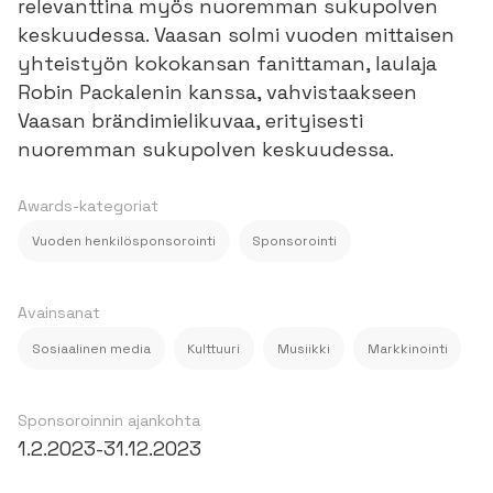
relevanttina myös nuoremman sukupolven
keskuudessa. Vaasan solmi vuoden mittaisen
yhteistyön kokokansan fanittaman, laulaja
Robin Packalenin kanssa, vahvistaakseen
Vaasan brändimielikuvaa, erityisesti
nuoremman sukupolven keskuudessa.
Awards-kategoriat
Vuoden henkilösponsorointi
Sponsorointi
Avainsanat
Sosiaalinen media
Kulttuuri
Musiikki
Markkinointi
Sponsoroinnin ajankohta
1.2.2023
-
31.12.2023