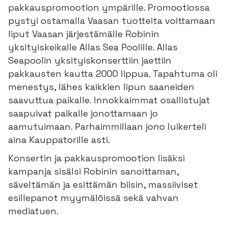
pakkauspromootion ympärille. Promootiossa
pystyi ostamalla Vaasan tuotteita voittamaan
liput Vaasan järjestämälle Robinin
yksityiskeikalle Allas Sea Poolille. Allas
Seapoolin yksityiskonserttiin jaettiin
pakkausten kautta 2000 lippua. Tapahtuma oli
menestys, lähes kaikkien lipun saaneiden
saavuttua paikalle. Innokkaimmat osallistujat
saapuivat paikalle jonottamaan jo
aamutuimaan. Parhaimmillaan jono luikerteli
aina Kauppatorille asti.
Konsertin ja pakkauspromootion lisäksi
kampanja sisälsi Robinin sanoittaman,
säveltämän ja esittämän biisin, massiiviset
esillepanot myymälöissä sekä vahvan
mediatuen.