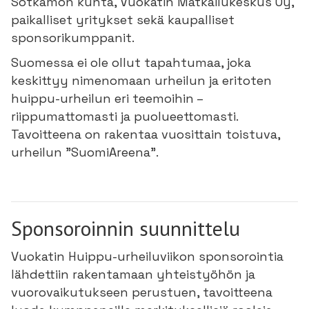
Sotkamon kunta, Vuokatin Matkailukeskus Oy,
paikalliset yritykset sekä kaupalliset
sponsorikumppanit.
Suomessa ei ole ollut tapahtumaa, joka
keskittyy nimenomaan urheilun ja eritoten
huippu-urheilun eri teemoihin –
riippumattomasti ja puolueettomasti.
Tavoitteena on rakentaa vuosittain toistuva,
urheilun "SuomiAreena".
Sponsoroinnin suunnittelu
Vuokatin Huippu-urheiluviikon sponsorointia
lähdettiin rakentamaan yhteistyöhön ja
vuorovaikutukseen perustuen, tavoitteena