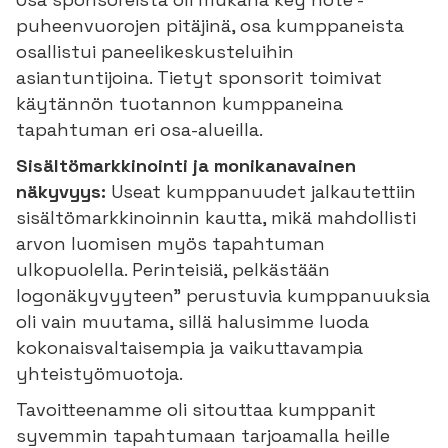
puheenvuorojen pitäjinä, osa kumppaneista
osallistui paneelikeskusteluihin
asiantuntijoina. Tietyt sponsorit toimivat
käytännön tuotannon kumppaneina
tapahtuman eri osa-alueilla.
Sisältömarkkinointi ja monikanavainen
näkyvyys:
Useat kumppanuudet jalkautettiin
sisältömarkkinoinnin kautta, mikä mahdollisti
arvon luomisen myös tapahtuman
ulkopuolella. Perinteisiä, pelkästään
logonäkyvyyteen" perustuvia kumppanuuksia
oli vain muutama, sillä halusimme luoda
kokonaisvaltaisempia ja vaikuttavampia
yhteistyömuotoja.
Tavoitteenamme oli sitouttaa kumppanit
syvemmin tapahtumaan tarjoamalla heille