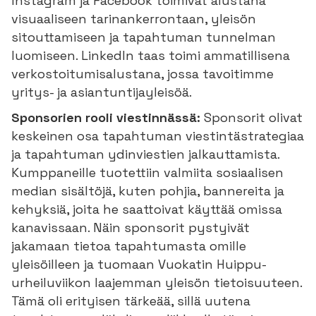
Instagram ja Facebook toimivat alustana
visuaaliseen tarinankerrontaan, yleisön
sitouttamiseen ja tapahtuman tunnelman
luomiseen. LinkedIn taas toimi ammatillisena
verkostoitumisalustana, jossa tavoitimme
yritys- ja asiantuntijayleisöä.
Sponsorien rooli viestinnässä:
Sponsorit olivat
keskeinen osa tapahtuman viestintästrategiaa
ja tapahtuman ydinviestien jalkauttamista.
Kumppaneille tuotettiin valmiita sosiaalisen
median sisältöjä, kuten pohjia, bannereita ja
kehyksiä, joita he saattoivat käyttää omissa
kanavissaan. Näin sponsorit pystyivät
jakamaan tietoa tapahtumasta omille
yleisöilleen ja tuomaan Vuokatin Huippu-
urheiluviikon laajemman yleisön tietoisuuteen.
Tämä oli erityisen tärkeää, sillä uutena