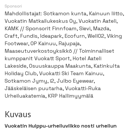
Sponsori
Mahdollistajat: Sotkamon kunta, Kainuun liitto,
Vuokatin Matkailukeskus Oy, Vuokatin Aateli,
KAMK // Sponsorit Finnfoam, Sievi, Mazda,
Craft, Fundis, Ideapark, Ecofurn, WellO2, Viking
Footwear, OP Kainuu, Rajupaja,
Maaseutuverkostoyksikkö // Toiminnalliset
kumppanit Vuokatt Sport, Hotel Aateli
Lakeside, Osuuskauppa Maakunta, Katinkulta
Holiday Club, Vuokatti Ski Team Kainuu,
Sotkamon Jymy, i2, Julbo Eyewear,
Jääskeläisen puutarha, Vuokatti-Ruka
Urheiluakatemia, KRP Hallimyymälä
Kuvaus
Vuokatin Huippu-urheiluviikko nosti urheilun