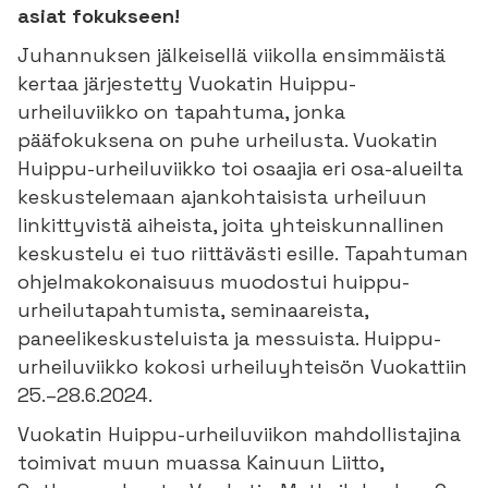
asiat fokukseen!
Juhannuksen jälkeisellä viikolla ensimmäistä
kertaa järjestetty Vuokatin Huippu-
urheiluviikko on tapahtuma, jonka
pääfokuksena on puhe urheilusta. Vuokatin
Huippu-urheiluviikko toi osaajia eri osa-alueilta
keskustelemaan ajankohtaisista urheiluun
linkittyvistä aiheista, joita yhteiskunnallinen
keskustelu ei tuo riittävästi esille. Tapahtuman
ohjelmakokonaisuus muodostui huippu-
urheilutapahtumista, seminaareista,
paneelikeskusteluista ja messuista. Huippu-
urheiluviikko kokosi urheiluyhteisön Vuokattiin
25.–28.6.2024.
Vuokatin Huippu-urheiluviikon mahdollistajina
toimivat muun muassa Kainuun Liitto,