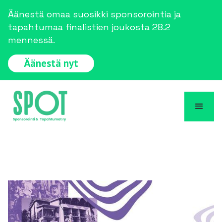
Äänestä omaa suosikki sponsorointia ja
tapahtumaa finalistien joukosta 28.2
mennessä.
Äänestä nyt