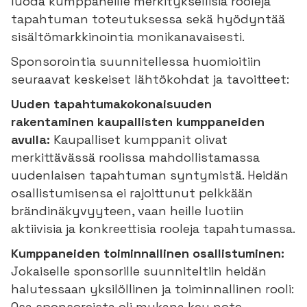
luoda kumppaneille merkityksellisiä rooleja
tapahtuman toteutuksessa sekä hyödyntää
sisältömarkkinointia monikanavaisesti.
Sponsorointia suunnitellessa huomioitiin
seuraavat keskeiset lähtökohdat ja tavoitteet:
Uuden tapahtumakokonaisuuden
rakentaminen kaupallisten kumppaneiden
avulla:
Kaupalliset kumppanit olivat
merkittävässä roolissa mahdollistamassa
uudenlaisen tapahtuman syntymistä. Heidän
osallistumisensa ei rajoittunut pelkkään
brändinäkyvyyteen, vaan heille luotiin
aktiivisia ja konkreettisia rooleja tapahtumassa.
Kumppaneiden toiminnallinen osallistuminen:
Jokaiselle sponsorille suunniteltiin heidän
halutessaan yksilöllinen ja toiminnallinen rooli:
Osa sponsoreista oli mukana key note -