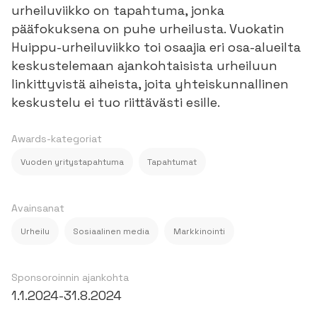
urheiluviikko on tapahtuma, jonka
pääfokuksena on puhe urheilusta. Vuokatin
Huippu-urheiluviikko toi osaajia eri osa-alueilta
keskustelemaan ajankohtaisista urheiluun
linkittyvistä aiheista, joita yhteiskunnallinen
keskustelu ei tuo riittävästi esille.
Awards-kategoriat
Vuoden yritystapahtuma
Tapahtumat
Avainsanat
Urheilu
Sosiaalinen media
Markkinointi
Sponsoroinnin ajankohta
1.1.2024
-
31.8.2024