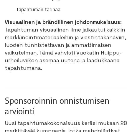
tapahtuman tarinaa.
Visuaalinen ja brändillinen johdonmukaisuus:
Tapahtuman visuaalinen ilme jalkautui kaikkiin
markkinointimateriaaleihin ja viestintäkanaviin,
luoden tunnistettavan ja ammattimaisen
vaikutelman. Tämä vahvisti Vuokatin Huippu-
urheiluviikon asemaa uutena ja laadukkaana
tapahtumana.
Sponsoroinnin onnistumisen
arviointi
Uusi tapahtumakokonaisuus keräsi mukaan 28
merkittävää kumppania, jotka mahdollistivat