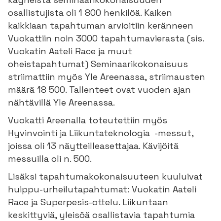
osallistujista oli 1 800 henkilöä. Kaiken
kaikkiaan tapahtuman arvioitiin keränneen
Vuokattiin noin 3000 tapahtumavierasta (sis.
Vuokatin Aateli Race ja muut
oheistapahtumat) Seminaarikokonaisuus
striimattiin myös Yle Areenassa, striimausten
määrä 18 500. Tallenteet ovat vuoden ajan
nähtävillä Yle Areenassa.
Vuokatti Areenalla toteutettiin myös
Hyvinvointi ja Liikuntateknologia -messut,
joissa oli 13 näytteilleasettajaa. Kävijöitä
messuilla oli n. 500.
Lisäksi tapahtumakokonaisuuteen kuuluivat
huippu-urheilutapahtumat: Vuokatin Aateli
Race ja Superpesis-ottelu. Liikuntaan
keskittyviä, yleisöä osallistavia tapahtumia