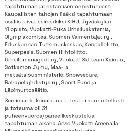
tapahtuman järjestämisen onnistuneesti.
Kaupallisten tahojen lisäksi tapahtumaan
osallistuivat esimerkiksi KIHU, Jyväskylän
Yliopisto, Vuokatti-Ruka Urheiluakatemia,
Olympiakomitea, Suomen Valmentajat ry.,
Eduskunnan Tutkimuskeskus, Koripalloliitto,
Superpesis, Suomen Hiihtoliitto,
Urheilumanagerit ry, Vuokatti Ski team Kainuu,
Sotkamon Jymy, Maa- ja
metsätalousministeriö, Snowsecure,
Rahapeliyhdistys ry., Sport Fund ja
Läpimurtosäätiö.
Seminaarikokonaisuus toteutui suunnitellusti
ja toteuma oli 31
puheenvuoroa/paneelikeskustelua
tapahtuman aikana. Arvio Vuokatti Areenalla
käyneistä seminaarikokonaisuuden