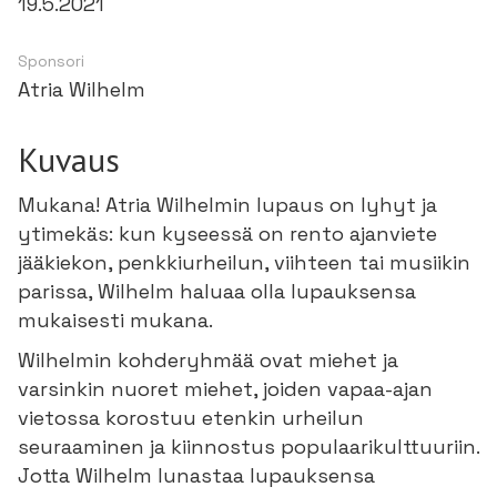
19.5.2021
Sponsori
Atria Wilhelm
Kuvaus
Mukana! Atria Wilhelmin lupaus on lyhyt ja
ytimekäs: kun kyseessä on rento ajanviete
jääkiekon, penkkiurheilun, viihteen tai musiikin
parissa, Wilhelm haluaa olla lupauksensa
mukaisesti mukana.
Wilhelmin kohderyhmää ovat miehet ja
varsinkin nuoret miehet, joiden vapaa-ajan
vietossa korostuu etenkin urheilun
seuraaminen ja kiinnostus populaarikulttuuriin.
Jotta Wilhelm lunastaa lupauksensa