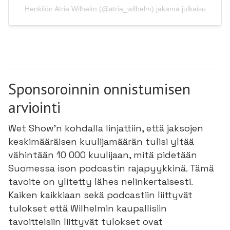
Henkilön Atria Wilhelm (@atria_wilhelm) jakama julkaisu
Sponsoroinnin onnistumisen
arviointi
Wet Show’n kohdalla linjattiin, että jaksojen
keskimääräisen kuulijamäärän tulisi yltää
vähintään 10 000 kuulijaan, mitä pidetään
Suomessa ison podcastin rajapyykkinä. Tämä
tavoite on ylitetty lähes nelinkertaisesti.
Kaiken kaikkiaan sekä podcastiin liittyvät
tulokset että Wilhelmin kaupallisiin
tavoitteisiin liittyvät tulokset ovat