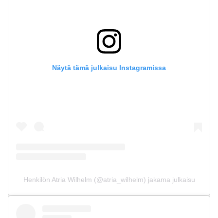
Näytä tämä julkaisu Instagramissa
Henkilön Atria Wilhelm (@atria_wilhelm) jakama julkaisu