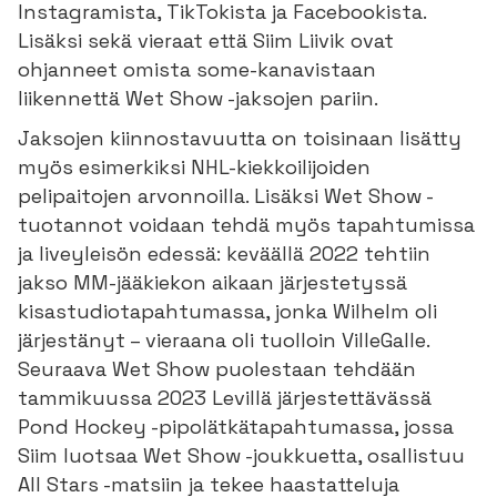
Instagramista, TikTokista ja Facebookista.
Lisäksi sekä vieraat että Siim Liivik ovat
ohjanneet omista some-kanavistaan
liikennettä Wet Show -jaksojen pariin.
Jaksojen kiinnostavuutta on toisinaan lisätty
myös esimerkiksi NHL-kiekkoilijoiden
pelipaitojen arvonnoilla. Lisäksi Wet Show -
tuotannot voidaan tehdä myös tapahtumissa
ja liveyleisön edessä: keväällä 2022 tehtiin
jakso MM-jääkiekon aikaan järjestetyssä
kisastudiotapahtumassa, jonka Wilhelm oli
järjestänyt – vieraana oli tuolloin VilleGalle.
Seuraava Wet Show puolestaan tehdään
tammikuussa 2023 Levillä järjestettävässä
Pond Hockey -pipolätkätapahtumassa, jossa
Siim luotsaa Wet Show -joukkuetta, osallistuu
All Stars -matsiin ja tekee haastatteluja