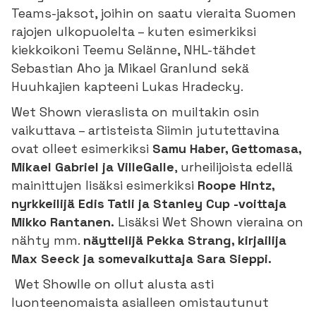
Teams-jaksot, joihin on saatu vieraita Suomen
rajojen ulkopuolelta – kuten esimerkiksi
kiekkoikoni Teemu Selänne, NHL-tähdet
Sebastian Aho ja Mikael Granlund sekä
Huuhkajien kapteeni Lukas Hradecky.
Wet Shown vieraslista on muiltakin osin
vaikuttava – artisteista Siimin jututettavina
ovat olleet esimerkiksi
Samu Haber, Gettomasa,
Mikael Gabriel ja VilleGalle
, urheilijoista edellä
mainittujen lisäksi esimerkiksi
Roope Hintz,
nyrkkeilijä Edis Tatli ja Stanley Cup -voittaja
Mikko Rantanen.
Lisäksi Wet Shown vieraina on
nähty mm.
näyttelijä Pekka Strang, kirjailija
Max Seeck ja somevaikuttaja Sara Sieppi.
Wet Showlle on ollut alusta asti
luonteenomaista asialleen omistautunut