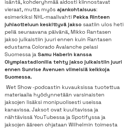
isäntä, kohderyhmää aidosti kiinnostavat
vieraat, mutta myös
ajankohtaisuus
:
esimerkiksi NHL-maalivahti
Pekka Rinteen
juhlaotteluun keskittyvä jakso
saatiin ulos heti
peliä seuraavana päivänä, Mikko Rantasen
jakso julkaistiin juuri ennen kuin Rantasen
edustama Colorado Avalanche pelasi
Suomessa ja
Samu Haberin kanssa
Olympiastadionilla tehty jakso julkaistiin juuri
ennen Sunrise Avenuen viimeisiä keikkoja
Suomessa.
Wet Show -podcastin kuvauksissa tuotettua
materiaalia hyödynnetään varsinaisten
jaksojen lisäksi monipuolisesti useissa
kanavissa. Jaksot ovat kuultavissa ja
nähtävissä YouTubessa ja Spotifyssa ja
jaksojen ääreen ohjataan Wilhelmin toimesta