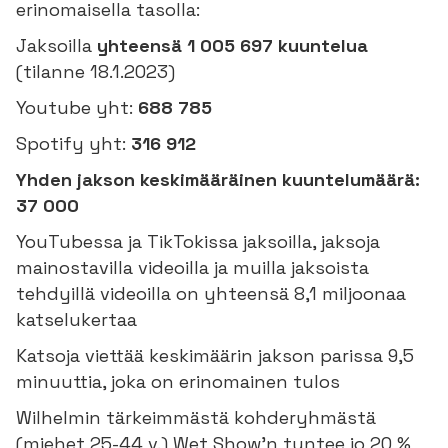
erinomaisella tasolla:
Jaksoilla
yhteensä 1 005 697
kuuntelua
(tilanne 18.1.2023)
Youtube yht:
688 785
Spotify yht:
316 912
Yhden jakson keskimääräinen kuuntelumäärä:
37 000
YouTubessa ja TikTokissa jaksoilla, jaksoja
mainostavilla videoilla ja muilla jaksoista
tehdyillä videoilla on yhteensä 8,1 miljoonaa
katselukertaa
Katsoja viettää keskimäärin jakson parissa 9,5
minuuttia, joka on erinomainen tulos
Wilhelmin tärkeimmästä kohderyhmästä
(miehet 25-44 v.) Wet Show’n tuntee jo 20 %