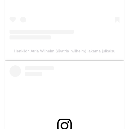
Henkilön Atria Wilhelm (@atria_wilhelm) jakama julkaisu