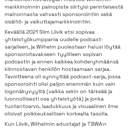
markkinoinnin painopiste siirtyisi perinteisestä
mainonnasta vahvasti sponsorointiin sekä
sisältö- ja vaikuttajamarkkinointiin.
Keväällä 2021 Siim Liivik etsi sopivaa
yhteistyökumppania uudelle podcast-
sarjalleen, ja Wilhelm puolestaan halusi löytää
sponsoroitavakseen tyylilleen sopivan
podcastin ja ennen kaikkea kohderyhmäänsä
kiinnostavan henkilön hostaamaan sarjaa.
Tavoitteena oli synnyttää podcast-sarja, jossa
sponsorointi olisi paljon enemmän kuin vain
logonäkyvyyttä (vaikka sekin on tärkeää ja
luonnollisesti osa yhteistyötä) ja jonka
tuotantoarvo, laadukkuus ja visuaalinen ilme
olisivat poikkeuksellisen korkealla tasolla.
Kun Liivik, Wilhelmin edustajat ja TBWA:n