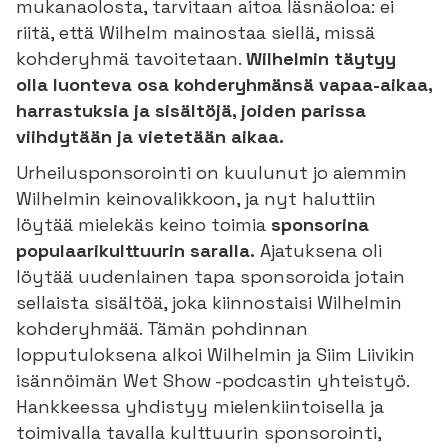
mukanaolosta, tarvitaan aitoa läsnäoloa: ei
riitä, että Wilhelm mainostaa siellä, missä
kohderyhmä tavoitetaan.
Wilhelmin täytyy
olla luonteva osa kohderyhmänsä vapaa-aikaa,
harrastuksia ja sisältöjä, joiden parissa
viihdytään ja vietetään aikaa.
Urheilusponsorointi on kuulunut jo aiemmin
Wilhelmin keinovalikkoon, ja nyt haluttiin
löytää mielekäs keino toimia
sponsorina
populaarikulttuurin saralla.
Ajatuksena oli
löytää uudenlainen tapa sponsoroida jotain
sellaista sisältöä, joka kiinnostaisi Wilhelmin
kohderyhmää. Tämän pohdinnan
lopputuloksena alkoi Wilhelmin ja Siim Liivikin
isännöimän Wet Show -podcastin yhteistyö.
Hankkeessa yhdistyy mielenkiintoisella ja
toimivalla tavalla kulttuurin sponsorointi,