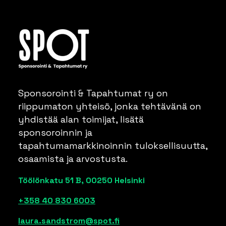
Sponsorointi & Tapahtumat ry on
riippumaton yhteisö, jonka tehtävänä on
yhdistää alan toimijat, lisätä
sponsoroinnin ja
tapahtumamarkkinoinnin tuloksellisuutta,
osaamista ja arvostusta.
Töölönkatu 51 B, 00250 Helsinki
+358 40 830 6003
Verkkosivujen suunnittelu ja toteutus by Kuasi
laura.sandstrom@spot.fi