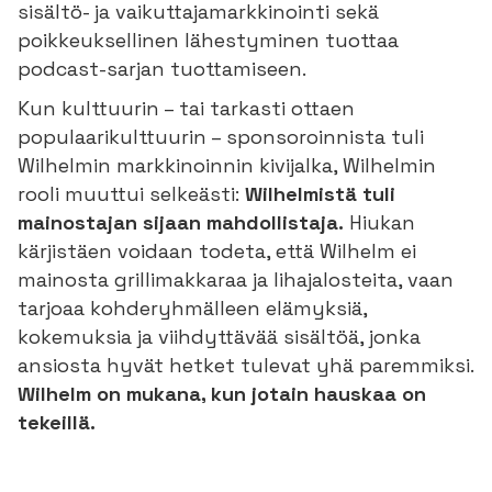
sisältö- ja vaikuttajamarkkinointi sekä
poikkeuksellinen lähestyminen tuottaa
podcast-sarjan tuottamiseen.
Kun kulttuurin – tai tarkasti ottaen
populaarikulttuurin – sponsoroinnista tuli
Wilhelmin markkinoinnin kivijalka, Wilhelmin
rooli muuttui selkeästi:
Wilhelmistä tuli
mainostajan sijaan mahdollistaja.
Hiukan
kärjistäen voidaan todeta, että Wilhelm ei
mainosta grillimakkaraa ja lihajalosteita, vaan
tarjoaa kohderyhmälleen elämyksiä,
kokemuksia ja viihdyttävää sisältöä, jonka
ansiosta hyvät hetket tulevat yhä paremmiksi.
Wilhelm on mukana, kun jotain hauskaa on
tekeillä.