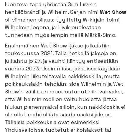
luonteva tapa yhdistää Siim Liivikin
henkilöbrändi ja Wilhelm. Sarjan nimi
Wet Show
oli viimeinen silaus: tyylitelty W-kirjain toimii
Wilhelmin logona, ja Liivik puolestaan
tunnetaan myös lempinimellä Märkä-Simo.
Ensimmäinen Wet Show -jakso julkaistiin
toukokuussa 2021. Tällä hetkellä jaksoja on
julkaistu jo 27, ja vauhti kiihtyy entisestään
vuonna 2023. Useimmissa jaksoissa käydään
Wilhelmin liikuteltavalla nakkikioskilla, mutta
poikkeuksiakin tehdään: side Wilhelmin ja Wet
Show’n välillä on muodostunut niin vahvaksi,
että Wilhelmin rooli on voitu huoletta jättää
hiukan pienemmäksi silloin, kun nakkikioskia ei
ole ollut mahdollista saada osaksi jaksoa.
Tällaisia poikkeuksia ovat esimerkiksi
Yhdysvalloissa tuotetut erikoisjaksot tai