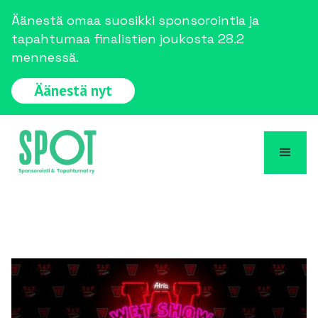
Äänestä omaa suosikki sponsorointia ja
tapahtumaa finalistien joukosta 28.2
mennessä.
Äänestä nyt