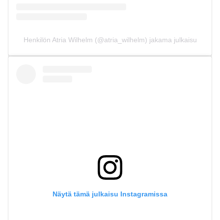
Henkilön Atria Wilhelm (@atria_wilhelm) jakama julkaisu
Näytä tämä julkaisu Instagramissa