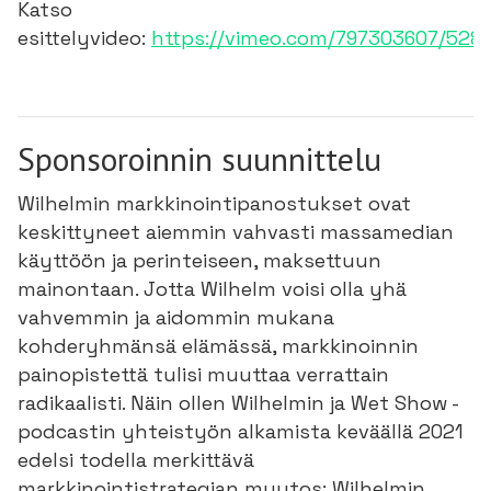
Katso
esittelyvideo:
https://vimeo.com/797303607/528
Sponsoroinnin suunnittelu
Wilhelmin markkinointipanostukset ovat
keskittyneet aiemmin vahvasti massamedian
käyttöön ja perinteiseen, maksettuun
mainontaan. Jotta Wilhelm voisi olla yhä
vahvemmin ja aidommin mukana
kohderyhmänsä elämässä, markkinoinnin
painopistettä tulisi muuttaa verrattain
radikaalisti. Näin ollen Wilhelmin ja Wet Show -
podcastin yhteistyön alkamista keväällä 2021
edelsi todella merkittävä
markkinointistrategian muutos: Wilhelmin