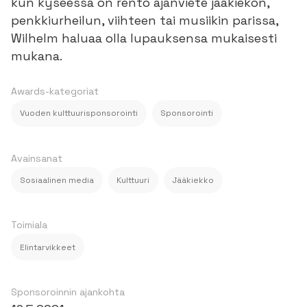
kun kyseessä on rento ajanviete jääkiekon,
penkkiurheilun, viihteen tai musiikin parissa,
Wilhelm haluaa olla lupauksensa mukaisesti
mukana.
Awards-kategoriat
Vuoden kulttuurisponsorointi
Sponsorointi
Avainsanat
Sosiaalinen media
Kulttuuri
Jääkiekko
Toimiala
Elintarvikkeet
Sponsoroinnin ajankohta