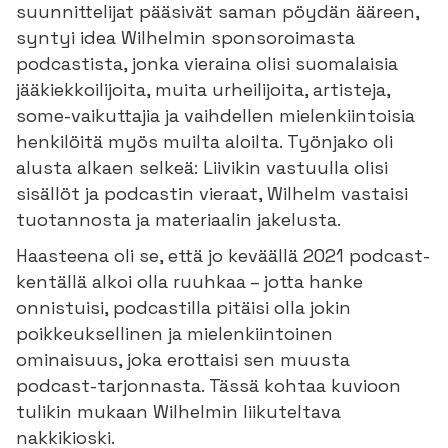
suunnittelijat pääsivät saman pöydän ääreen,
syntyi idea Wilhelmin sponsoroimasta
podcastista, jonka vieraina olisi suomalaisia
jääkiekkoilijoita, muita urheilijoita, artisteja,
some-vaikuttajia ja vaihdellen mielenkiintoisia
henkilöitä myös muilta aloilta. Työnjako oli
alusta alkaen selkeä: Liivikin vastuulla olisi
sisällöt ja podcastin vieraat, Wilhelm vastaisi
tuotannosta ja materiaalin jakelusta.
Haasteena oli se, että jo keväällä 2021 podcast-
kentällä alkoi olla ruuhkaa – jotta hanke
onnistuisi, podcastilla pitäisi olla jokin
poikkeuksellinen ja mielenkiintoinen
ominaisuus, joka erottaisi sen muusta
podcast-tarjonnasta. Tässä kohtaa kuvioon
tulikin mukaan Wilhelmin liikuteltava
nakkikioski.