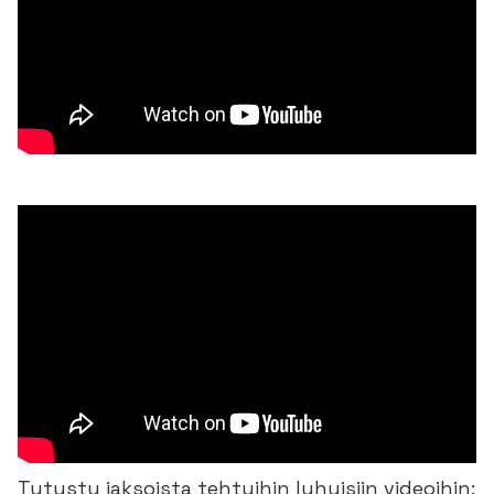
Tutustu jaksoista tehtyihin lyhyisiin videoihin: