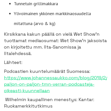
Tunnetuin grillimakkara
Ylivoimainen ykkönen markkinaosuudella
mitattuna (arvo & kg)
Kirsikkana kakun päällä on vielä Wet Show’n
tuottamat mediaosumat: Wet Show’n jaksoista
on kirjoitettu mm. Ilta-Sanomissa ja
Iltalehdessä.
Lähteet:
Podcastien kuuntelumäärät Suomessa:
https://www.johannessaukko.com/blog/2019/2/17
paljon-on-paljon-tmn-verran-podcasteja-
oikeasti-kuunnellaan
Wilhelmin kaupallinen menestys: Kantar:
Ruokamerkkitutkimus