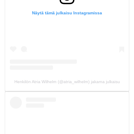
Näytä tämä julkaisu Instagramissa
Henkilön Atria Wilhelm (@atria_wilhelm) jakama julkaisu