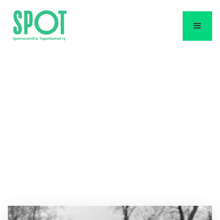
Helmikuun
sponsorointinosto:
Ifolor X Urheilumuseo