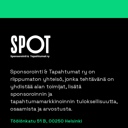
Sponsorointi & Tapahtumat ry on
riippumaton yhteisö, jonka tehtävänä on
yhdistää alan toimijat, lisätä
sponsoroinnin ja
tapahtumamarkkinoinnin tuloksellisuutta,
osaamista ja arvostusta.
Töölönkatu 51 B, 00250 Helsinki