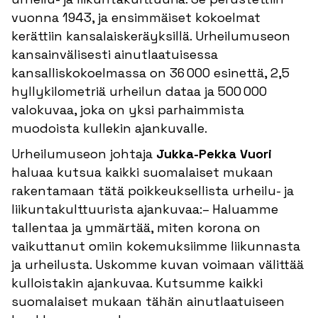
vuonna 1943, ja ensimmäiset kokoelmat
kerättiin kansalaiskeräyksillä. Urheilumuseon
kansainvälisesti ainutlaatuisessa
kansalliskokoelmassa on 36 000 esinettä, 2,5
hyllykilometriä urheilun dataa ja 500 000
valokuvaa, joka on yksi parhaimmista
muodoista kullekin ajankuvalle.
Urheilumuseon johtaja
Jukka-Pekka Vuori
haluaa kutsua kaikki suomalaiset mukaan
rakentamaan tätä poikkeuksellista urheilu- ja
liikuntakulttuurista ajankuvaa:– Haluamme
tallentaa ja ymmärtää, miten korona on
vaikuttanut omiin kokemuksiimme liikunnasta
ja urheilusta. Uskomme kuvan voimaan välittää
kulloistakin ajankuvaa. Kutsumme kaikki
suomalaiset mukaan tähän ainutlaatuiseen