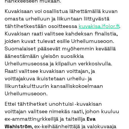
hankkeeseen mukaan.
Kuvakisaan voi osallistua lähettämällä kuvan
omasta urheiluun ja liikuntaan liittyvästä
tähtihetkestään osoitteessa
kuvakisa.ifolor.fi
.
Kuvakisan raati valitsee kahdeksan finalistia,
joiden kuvat tulevat esille Urheilumuseoon.
Suomalaiset pääsevät myöhemmin keväällä
äänestämään yleisön suosikkia
Urheilumuseossa ja kilpailun verkkosivulla.
Raati valitsee kuvakisan voittajan, ja
voittajakuva ikuistetaan urheilu- ja
liikuntakulttuurin kansalliskokoelmaan
Urheilumuseoon.
Ettei tähtihetket unohtuisi -kuvakisan
voittajan valitsee nimekäs raati, johon kuuluu
ex-ammattinyrkkeilijä ja taiteilija
Eva
Wahlström
, ex-keihäänheittäjä ja valokuvaaja