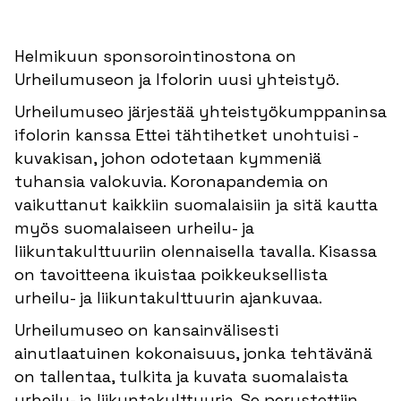
Helmikuun sponsorointinostona on
Urheilumuseon ja Ifolorin uusi yhteistyö.
Urheilumuseo järjestää yhteistyökumppaninsa
ifolorin kanssa Ettei tähtihetket unohtuisi -
kuvakisan, johon odotetaan kymmeniä
tuhansia valokuvia. Koronapandemia on
vaikuttanut kaikkiin suomalaisiin ja sitä kautta
myös suomalaiseen urheilu- ja
liikuntakulttuuriin olennaisella tavalla. Kisassa
on tavoitteena ikuistaa poikkeuksellista
urheilu- ja liikuntakulttuurin ajankuvaa.
Urheilumuseo on kansainvälisesti
ainutlaatuinen kokonaisuus, jonka tehtävänä
on tallentaa, tulkita ja kuvata suomalaista
urheilu- ja liikuntakulttuuria. Se perustettiin