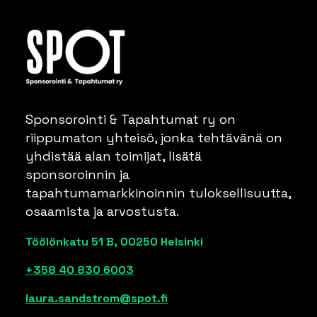
Sponsorointi & Tapahtumat ry on
riippumaton yhteisö, jonka tehtävänä on
yhdistää alan toimijat, lisätä
sponsoroinnin ja
tapahtumamarkkinoinnin tuloksellisuutta,
osaamista ja arvostusta.
Töölönkatu 51 B, 00250 Helsinki
+358 40 830 6003
laura.sandstrom@spot.fi