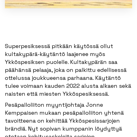
Superpesiksessä pitkään käytössä ollut
kultakypärä-käytäntö laajenee myös
Ykköspesiksen puolelle. Kultakypärän saa
päähänsä pelaaja, joka on palkittu edellisessä
ottelussa joukkueensa parhaana. Käytäntö
tulee voimaan kauden 2022 alusta alkaen sekä
naisten että miesten Ykköspesiksessä.
Pesäpalloliiton myyntijohtaja Jonne
Kemppaisen mukaan pesäpalloliiton yhtenä
tavoitteena on kehittää Ykköspesissarjojen
brändiä. Nyt sopivan kumppanin löydyttyä
otetaan kehitysaskeleita sarjojen