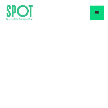
Huhtikuun
sponsorointinosto:
Pesäpalloliitto ja
Perustava tuovat
kultakypärät
Ykköspesikseen