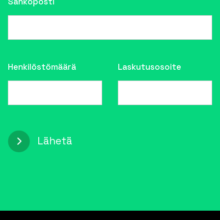
Sähköposti
Henkilöstömäärä
Laskutusosoite