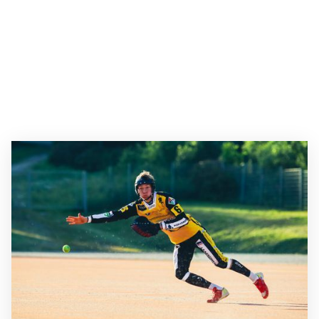
Suomen Pesäpalloliitto ja pohja- ja
perustustoimija Perustava aloittavat uuden
yhteistyön kaudella 2022. Yhteistyön näkyvin
elementti on Ykköspesiksen kultakypärä.