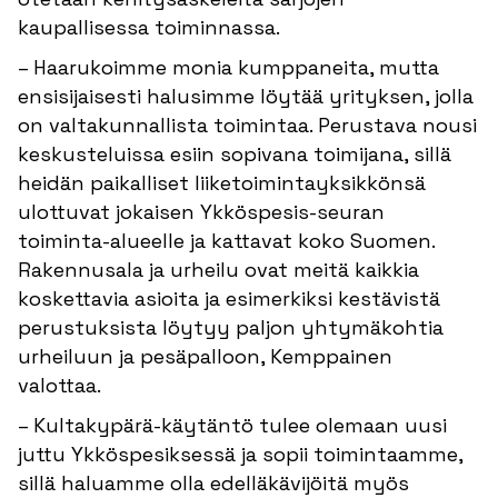
kaupallisessa toiminnassa.
– Haarukoimme monia kumppaneita, mutta
ensisijaisesti halusimme löytää yrityksen, jolla
on valtakunnallista toimintaa. Perustava nousi
keskusteluissa esiin sopivana toimijana, sillä
heidän paikalliset liiketoimintayksikkönsä
ulottuvat jokaisen Ykköspesis-seuran
toiminta-alueelle ja kattavat koko Suomen.
Rakennusala ja urheilu ovat meitä kaikkia
koskettavia asioita ja esimerkiksi kestävistä
perustuksista löytyy paljon yhtymäkohtia
urheiluun ja pesäpalloon, Kemppainen
valottaa.
– Kultakypärä-käytäntö tulee olemaan uusi
juttu Ykköspesiksessä ja sopii toimintaamme,
sillä haluamme olla edelläkävijöitä myös