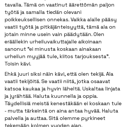
tavalla. Tämä on vaatinut äärettömän paljon
työtä ja samalla tiedän olevani
poikkeuksellisen onnekas. Vaikka alalle pääsy
vaatii työtä ja pitkäjänteisyyttä, tämä ala on
jotain minne usein vain päädytään. Olen
eräällekin urheiluvaikuttajalle aikoinaan
sanonut “ei minusta koskaan ainakaan
urheilun myyjää tule, kiitos tarjouksesta”.
Toisin kävi.
Ehkä juuri siksi näin kävi, että olen tekijä. Ala
vaatii tekijöitä. Se vaatii niitä, jotka osaavat
katsoa kaukaa ja hyvin läheltä. Uskaltaa linjata
ja jyrähtää. Haluta kuunnella ja oppia.
Täydellisiä meistä kenestäkään ei koskaan tule
- mutta tärkeintä on aina antaa hyvää. Haluta
palvella ja auttaa. Sitä olemme pyrkineet
tekemään kolmen vuoden ajan.