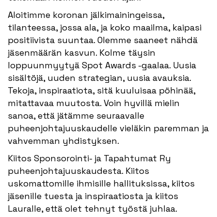
Aloitimme koronan jälkimainingeissa,
tilanteessa, jossa ala, ja koko maailma, kaipasi
positiivista suuntaa. Olemme saaneet nähdä
jäsenmäärän kasvun. Kolme täysin
loppuunmyytyä Spot Awards -gaalaa. Uusia
sisältöjä, uuden strategian, uusia avauksia.
Tekoja, inspiraatiota, sitä kuuluisaa pöhinää,
mitattavaa muutosta. Voin hyvillä mielin
sanoa, että jätämme seuraavalle
puheenjohtajuuskaudelle vieläkin paremman ja
vahvemman yhdistyksen.
Kiitos Sponsorointi- ja Tapahtumat Ry
puheenjohtajuuskaudesta. Kiitos
uskomattomille ihmisille hallituksissa, kiitos
jäsenille tuesta ja inspiraatiosta ja kiitos
Lauralle, että olet tehnyt työstä juhlaa.