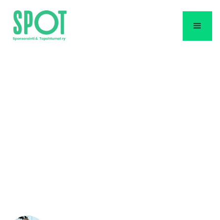
"Oletko valmis?" –
Kolme vuotta
puheenjohtajana
Raakel Koittolan puheenjohtajuuskausi
päättyy tällä viikolla.