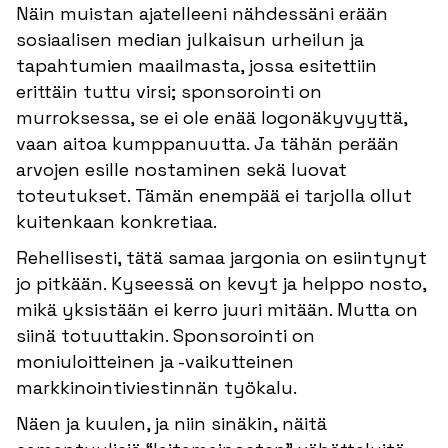
Näin muistan ajatelleeni nähdessäni erään
sosiaalisen median julkaisun urheilun ja
tapahtumien maailmasta, jossa esitettiin
erittäin tuttu virsi; sponsorointi on
murroksessa, se ei ole enää logonäkyvyyttä,
vaan aitoa kumppanuutta. Ja tähän perään
arvojen esille nostaminen sekä luovat
toteutukset. Tämän enempää ei tarjolla ollut
kuitenkaan konkretiaa.
Rehellisesti, tätä samaa jargonia on esiintynyt
jo pitkään. Kyseessä on kevyt ja helppo nosto,
mikä yksistään ei kerro juuri mitään. Mutta on
siinä totuuttakin. Sponsorointi on
moniuloitteinen ja -vaikutteinen
markkinointiviestinnän työkalu.
Näen ja kuulen, ja niin sinäkin, näitä