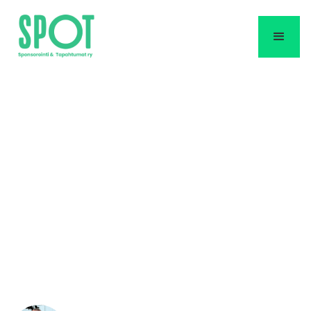
Puheenjohtajan
tervehdys: Jaettu
tilannekuva
Meillä on asiat hyvin. Kuljemme oikeaan
suuntaan.‍