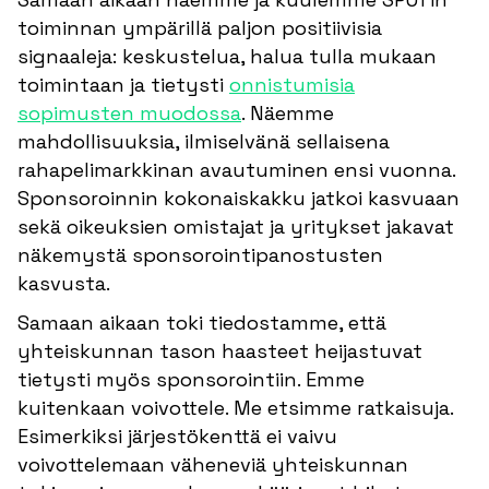
toiminnan ympärillä paljon positiivisia
signaaleja: keskustelua, halua tulla mukaan
toimintaan ja tietysti
onnistumisia
sopimusten muodossa
. Näemme
mahdollisuuksia, ilmiselvänä sellaisena
rahapelimarkkinan avautuminen ensi vuonna.
Sponsoroinnin kokonaiskakku jatkoi kasvuaan
sekä oikeuksien omistajat ja yritykset jakavat
näkemystä sponsorointipanostusten
kasvusta.
Samaan aikaan toki tiedostamme, että
yhteiskunnan tason haasteet heijastuvat
tietysti myös sponsorointiin. Emme
kuitenkaan voivottele. Me etsimme ratkaisuja.
Esimerkiksi järjestökenttä ei vaivu
voivottelemaan väheneviä yhteiskunnan