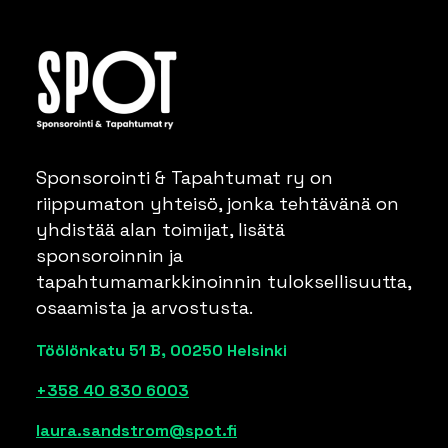
Sponsorointi & Tapahtumat ry on
riippumaton yhteisö, jonka tehtävänä on
yhdistää alan toimijat, lisätä
sponsoroinnin ja
tapahtumamarkkinoinnin tuloksellisuutta,
osaamista ja arvostusta.
Töölönkatu 51 B, 00250 Helsinki
+358 40 830 6003
laura.sandstrom@spot.fi