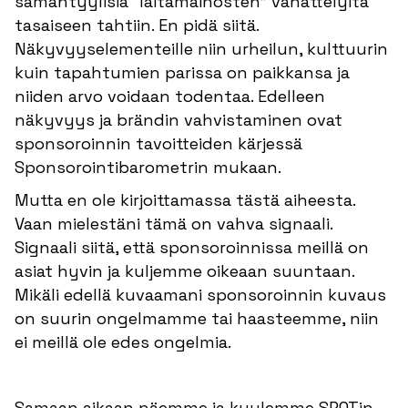
samantyylisiä “laitamainosten” vähättelyitä
tasaiseen tahtiin. En pidä siitä.
Näkyvyyselementeille niin urheilun, kulttuurin
kuin tapahtumien parissa on paikkansa ja
niiden arvo voidaan todentaa. Edelleen
näkyvyys ja brändin vahvistaminen ovat
sponsoroinnin tavoitteiden kärjessä
Sponsorointibarometrin mukaan.
Mutta en ole kirjoittamassa tästä aiheesta.
Vaan mielestäni tämä on vahva signaali.
Signaali siitä, että sponsoroinnissa meillä on
asiat hyvin ja kuljemme oikeaan suuntaan.
Mikäli edellä kuvaamani sponsoroinnin kuvaus
on suurin ongelmamme tai haasteemme, niin
ei meillä ole edes ongelmia.
Samaan aikaan näemme ja kuulemme SPOTin