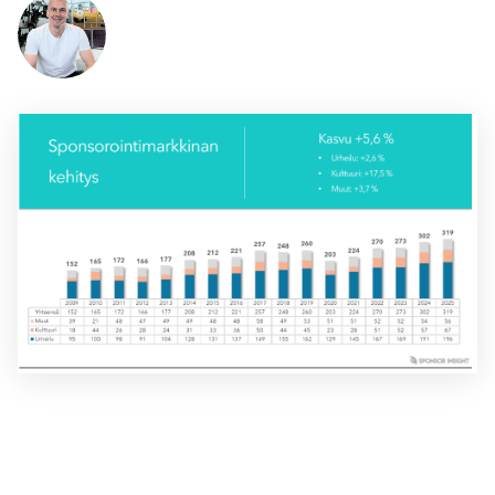
Jarno Tiusanen (puheenjohtaja)