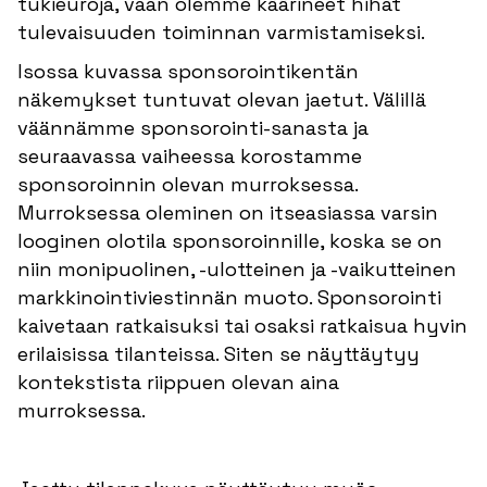
tukieuroja, vaan olemme käärineet hihat
tulevaisuuden toiminnan varmistamiseksi.
Isossa kuvassa sponsorointikentän
näkemykset tuntuvat olevan jaetut. Välillä
väännämme sponsorointi-sanasta ja
seuraavassa vaiheessa korostamme
sponsoroinnin olevan murroksessa.
Murroksessa oleminen on itseasiassa varsin
looginen olotila sponsoroinnille, koska se on
niin monipuolinen, -ulotteinen ja -vaikutteinen
markkinointiviestinnän muoto. Sponsorointi
kaivetaan ratkaisuksi tai osaksi ratkaisua hyvin
erilaisissa tilanteissa. Siten se näyttäytyy
kontekstista riippuen olevan aina
murroksessa.