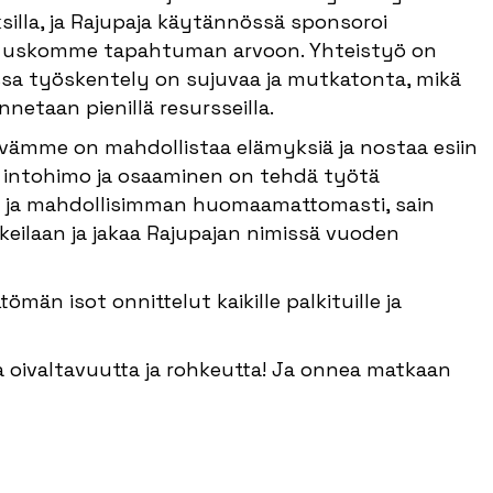
silla, ja Rajupaja käytännössä sponsoroi
a uskomme tapahtuman arvoon. Yhteistyö on
ssa työskentely on sujuvaa ja mutkatonta, mikä
netaan pienillä resursseilla.
vämme on mahdollistaa elämyksiä ja nostaa esiin
a intohimo ja osaaminen on tehdä työtä
en ja mahdollisimman huomaamattomasti, sain
keilaan ja jakaa Rajupajan nimissä vuoden
ömän isot onnittelut kaikille palkituille ja
oivaltavuutta ja rohkeutta! Ja onnea matkaan