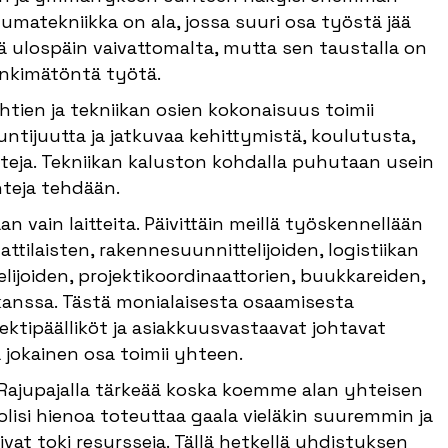
matekniikka on ala, jossa suuri osa työstä jää
ulospäin vaivattomalta, mutta sen taustalla on
inkimätöntä työtä.
htien ja tekniikan osien kokonaisuus toimii
ntijuutta ja jatkuvaa kehittymistä, koulutusta,
ointeja. Tekniikan kaluston kohdalla puhutaan usein
teja tehdään.
 vain laitteita. Päivittäin meillä työskennellään
attilaisten, rakennesuunnittelijoiden, logistiikan
elijoiden, projektikoordinaattorien, buukkareiden,
 kanssa. Tästä monialaisesta osaamisesta
ektipäälliköt ja asiakkuusvastaavat johtavat
ä jokainen osa toimii yhteen.
Rajupajalla tärkeää koska koemme alan yhteisen
olisi hienoa toteuttaa gaala vieläkin suuremmin ja
at toki resursseja. Tällä hetkellä yhdistyksen