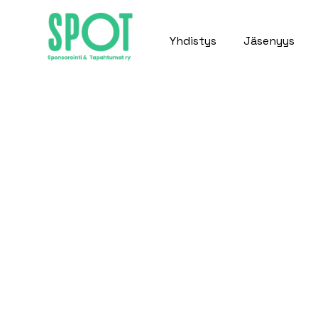
Yhdistys
Jäsenyys
Rajupaja x SPOT: El
syntyvät yhdessä
SPOT Awards gaala oli tänä vuonna suurem
Tapahtuman onnistuminen ei kuitenkaan s
vaatii paljon työtä. Taustalla on huippuluok
ammattilaiset, jotka varmistavat, että jokai
saumattomasti.