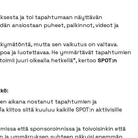
uksesta ja toi tapahtumaan näyttävän
idän ansiostaan puheet, palkinnot, videot ja
kymätöntä, mutta sen vaikutus on valtava.
ppoa ja luotettavaa. He ymmärtävät tapahtumien
toimii juuri oikealla hetkellä”, kertoo
SPOT:n
kkö:
ien aikana nostanut tapahtumien ja
kiitos siitä kuuluu kaikille SPOT:n aktiivisille
issa että sponsoroinnissa ja toivoisinkin että
sen ja ymmärryksen suhteen näkyisi enemmän