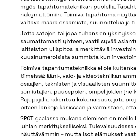
myös tapahtumatekniikan puolella. Tapahtu
näkymättömiin. Toimiva tapahtuma näyttää 
valtava määrä osaamista, suunnittelua ja t
Jotta satojen tai jopa tuhansien yksityisko
saumattomasti yhteen, vaatii syvää asiantu
laitteiston ylläpitoa ja merkittäviä invest
kuusinumeroisista summista kun investoin
Toimiva tapahtumatekniikka ei ole kuitenkaan
tiimeissä: ääni-, valo- ja videotekniikan amm
osaajien, teknisten ja visuaalisten suunnitt
somistajien, puuseppien, ompelijoiden jne
Rajupajalla rakentuu kokonaisuus, jota proj
pitäen lankoja käsissään ja varmistaen, ett
SPOT-gaalassa mukana oleminen on meille 
juhlan merkitykselliseksi. Tulevaisuudessa 
näyttävämmin – mutta isot elämykset vaativ