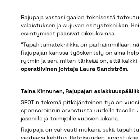
Rajupaja vastasi gaalan teknisestä toteut
valaistuksen ja sujuvan esitystekniikan. He
esiintymiset pääsivät oikeuksiinsa.
“Tapahtumatekniikka on parhaimmillaan nä
Rajupajan kanssa työskentely on aina hel
rytmin ja sen, miten tärkeää on, että kaikki 
operatiivinen johtaja Laura Sandström.
Taina Kinnunen, Rajupajan asiakkuuspäälli
SPOT:n tekemä pitkäjänteinen työ on vuos
sponsoroinnin arvostusta uudelle tasolle. Ja 
jäsenille ja toimijoille vuosien aikana.
Rajupaja on vahvasti mukana sekä tapahtum
vastaava kehitys tietoisuuden, arvostuk