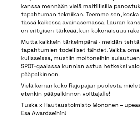
kanssa mennään vielä maltillisilla panostuk
tapahtuman tekniikan. Teemme sen, kosk
tässä kaikessa avainasemassa. Lauran kan
on erityisen tärkeää, kun kokonaisuus raken
Mutta kaikkein tärkeimpänä - meidän tehtä
tapahtumien todelliset tähdet. Vaikka om
kulisseissa, mustiin moltoneihin sulautu
SPOT-gaalassa kunnian astua hetkeksi valo
pääpalkinnon.
Vielä kerran koko Rajupajan puolesta mielett
etenkin pääpalkinnon voittajalle!
Tuska x Hautaustoimisto Mononen – upeaa 
Esa Awardseihin!