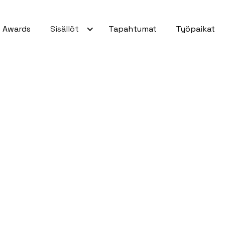
Awards
Sisällöt
Tapahtumat
Työpaikat
ämykset
pi kuin koskaan ennen.
ynny sattumalta, vaan
an tekniikka ja
nen hetki toimii