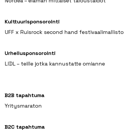
Nordea – elämän mittaiset taloustaidot
Kulttuurisponsorointi
UFF x Ruisrock second hand festivaalimallisto
Urheilusponsorointi
LIDL – teille jotka kannustatte omianne
B2B tapahtuma
Yritysmaraton
B2C tapahtuma