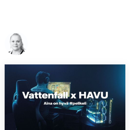
sponsorointi ja tapahtumatoteutukset
loppuunmyydyssä gaalassa
Kulttuurikasarmilla 7.3.2024.
Laura Sandström