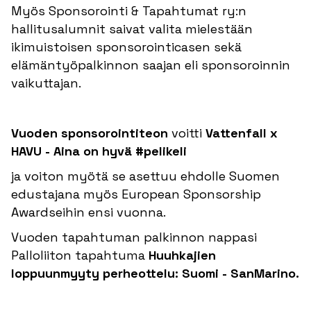
Myös Sponsorointi & Tapahtumat ry:n
hallitusalumnit saivat valita mielestään
ikimuistoisen sponsorointicasen sekä
elämäntyöpalkinnon saajan eli sponsoroinnin
vaikuttajan.
Vuoden sponsorointiteon
voitti
Vattenfall x
HAVU - Aina on hyvä #pelikeli
ja voiton myötä se asettuu ehdolle Suomen
edustajana myös European Sponsorship
Awardseihin ensi vuonna.
Vuoden tapahtuman palkinnon nappasi
Palloliiton tapahtuma
Huuhkajien
loppuunmyyty perheottelu: Suomi - SanMarino.