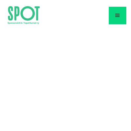
SPOT Awards palkitsi
jälleen parhaat
sponsorointi- ja
tapahtumatoteutukset
Sponsorointi & Tapahtumat ry:n vuotuinen
Awards palkitsi jälleen vuoden parhaat