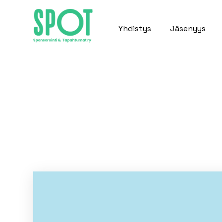
Yhdistys
Jäsenyys
SPOT jäsenetu:
sponsorointisopimu