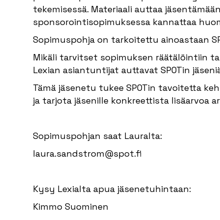
tekemisessä. Materiaali auttaa jäsentämään
sponsorointisopimuksessa kannattaa huom
Sopimuspohja on tarkoitettu ainoastaan SPO
Mikäli tarvitset sopimuksen räätälöintiin t
Lexian asiantuntijat auttavat SPOTin jäsen
Tämä jäsenetu tukee SPOTin tavoitetta ke
ja tarjota jäsenille konkreettista lisäarvoa a
Sopimuspohjan saat Lauralta:
laura.sandstrom@spot.fi
Kysy Lexialta apua jäsenetuhintaan:
Kimmo Suominen