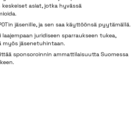
 keskeiset asiat, jotka hyvässä
ioida.
Tin jäsenille, ja sen saa käyttöönsä pyytämällä.
ai laajempaan juridiseen sparraukseen tukea,
iä myös jäsenetuhintaan.
hittää sponsoroinnin ammattilaisuutta Suomessa
rkeen.