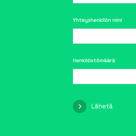
Yhteyshenkilön nimi
Henkilöstömäärä