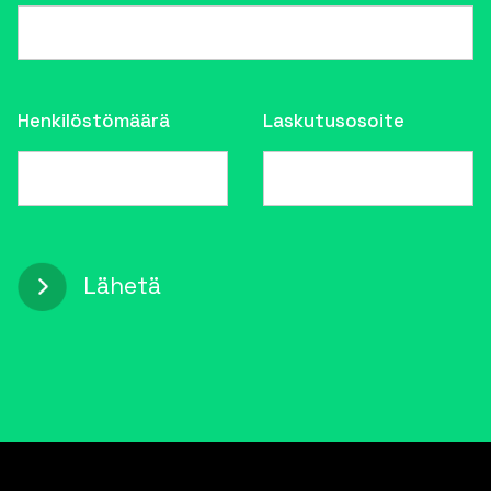
Henkilöstömäärä
Laskutusosoite