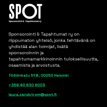
Sponsorointi & Tapahtumat ry on
riippumaton yhteisö, jonka tehtävänä on
yhdistää alan toimijat, lisätä
sponsoroinnin ja
tapahtumamarkkinoinnin tuloksellisuutta,
osaamista ja arvostusta.
Töölönkatu 51 B, 00250 Helsinki
+358 40 830 6003
laura.sandstrom@spot.fi