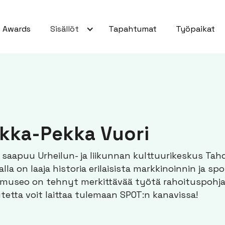
Awards
Sisällöt
Tapahtumat
Työpaikat
ukka-Pekka Vuori
 saapuu Urheilun- ja liikunnan kulttuurikeskus Tah
la on laaja historia erilaisista markkinoinnin ja spo
umuseo on tehnyt merkittävää työtä rahoituspohja
tetta voit laittaa tulemaan SPOT:n kanavissa!