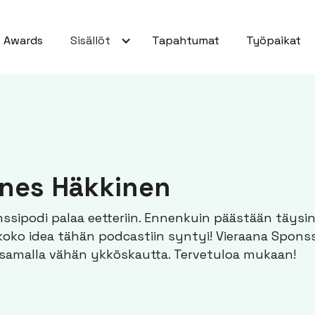
Awards
Sisällöt
Tapahtumat
Työpaikat
ones Häkkinen
nssipodi palaa eetteriin. Ennenkuin päästään täysin
koko idea tähän podcastiin syntyi! Vieraana Spons
amalla vähän ykköskautta. Tervetuloa mukaan!