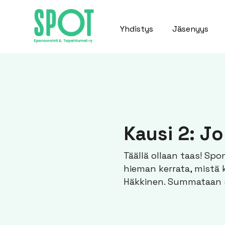
Yhdistys
Jäsenyys
Kausi 2: J
Täällä ollaan taas! Spo
hieman kerrata, mistä 
Häkkinen. Summataan s