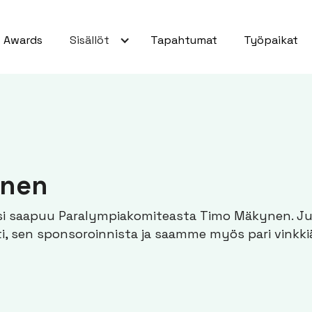
Awards
Sisällöt
Tapahtumat
Työpaikat
ynen
ksi saapuu Paralympiakomiteasta Timo Mäkynen. J
ti, sen sponsoroinnista ja saamme myös pari vinkki