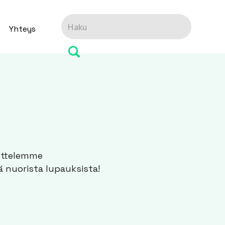
Yhteys
uttelemme
ä nuorista lupauksista!