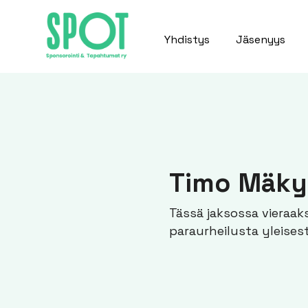
Yhdistys
Jäsenyys
Timo Mäk
Tässä jaksossa vieraa
paraurheilusta yleises